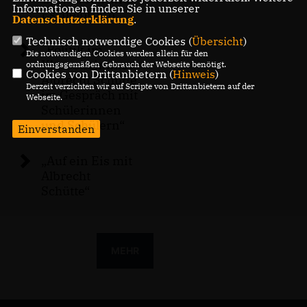
Informationen finden Sie in unserer
Eschelbronn
Datenschutzerklärung
.
Technisch notwendige Cookies (
Übersicht
)
Politik im
Die notwendigen Cookies werden allein für den
Klassenzimmer:
ordnungsgemäßen Gebrauch der Webseite benötigt.
Cookies von Drittanbietern (
Hinweis
)
Albrecht Schütte
Derzeit verzichten wir auf Scripte von Drittanbietern auf der
im Gespräch mit
Webseite.
Schülerinnen
und Schülern“
Einverstanden
Auf ein Eis mit
Albrecht
Schütte“
MEHR