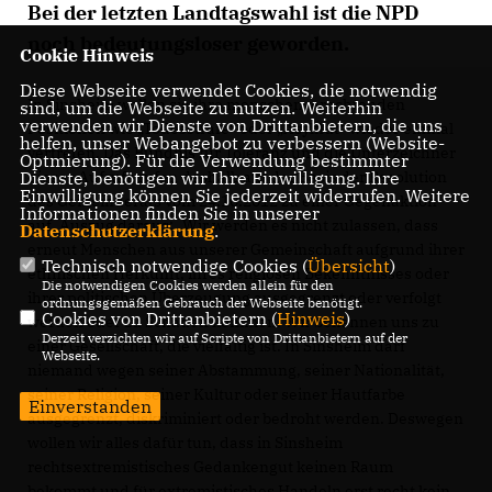
Bei der letzten Landtagswahl ist die NPD
noch bedeutungsloser geworden.
Cookie Hinweis
Diese Webseite verwendet Cookies, die notwendig
In Sinsheim wollen sie ihre menschenverachtenden
sind, um die Webseite zu nutzen. Weiterhin
verwenden wir Dienste von Drittanbietern, die uns
Positionen wie „Todesstrafe“ oder „Asylflut“ wieder einmal
helfen, unser Webangebot zu verbessern (Website-
vertreten. Das Bündnis für Toleranz und die Unterzeichner
Optmierung). Für die Verwendung bestimmter
dieses Aufrufs rufen deshalb auf der Basis der Resolution
Dienste, benötigen wir Ihre Einwilligung. Ihre
Einwilligung können Sie jederzeit widerrufen. Weitere
des Gemeinderats vom 24.10.2012 zu einer Gegenaktion
Informationen finden Sie in unserer
auf. Auszug daraus: „Wir werden es nicht zulassen, dass
Datenschutzerklärung
.
erneut Menschen aus unserer Gemeinschaft aufgrund ihrer
Technisch notwendige Cookies (
Übersicht
)
ethnischen Herkunft, ihres religiösen Bekenntnisses oder
Die notwendigen Cookies werden allein für den
ihrer politischen Überzeugung ausgegrenzt oder verfolgt
ordnungsgemäßen Gebrauch der Webseite benötigt.
Cookies von Drittanbietern (
Hinweis
)
werden oder zu Schaden kommen. Wir bekennen uns zu
Derzeit verzichten wir auf Scripte von Drittanbietern auf der
einer Gesellschaft, die vielfältig ist. In Sinsheim darf
Webseite.
niemand wegen seiner Abstammung, seiner Nationalität,
seiner Religion, seiner Kultur oder seiner Hautfarbe
Einverstanden
ausgegrenzt, diskriminiert oder bedroht werden. Deswegen
wollen wir alles dafür tun, dass in Sinsheim
rechtsextremistisches Gedankengut keinen Raum
bekommt und für extremistisches Handeln erst recht kein