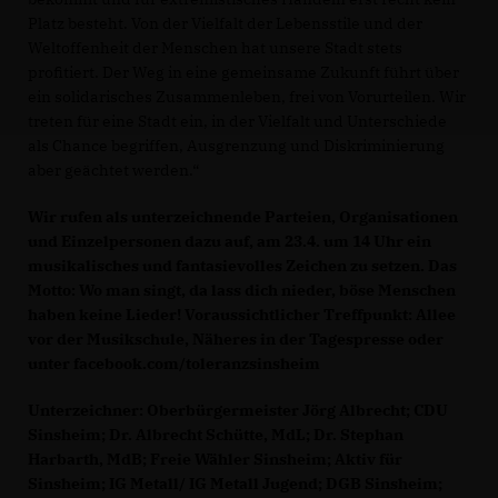
Platz besteht. Von der Vielfalt der Lebensstile und der
Weltoffenheit der Menschen hat unsere Stadt stets
profitiert. Der Weg in eine gemeinsame Zukunft führt über
ein solidarisches Zusammenleben, frei von Vorurteilen. Wir
treten für eine Stadt ein, in der Vielfalt und Unterschiede
als Chance begriffen, Ausgrenzung und Diskriminierung
aber geächtet werden.“
Wir rufen als unterzeichnende Parteien, Organisationen
und Einzelpersonen dazu auf, am 23.4. um 14 Uhr ein
musikalisches und fantasievolles Zeichen zu setzen. Das
Motto: Wo man singt, da lass dich nieder, böse Menschen
haben keine Lieder! Voraussichtlicher Treffpunkt: Allee
vor der Musikschule, Näheres in der Tagespresse oder
unter facebook.com/toleranzsinsheim
Unterzeichner: Oberbürgermeister Jörg Albrecht; CDU
Sinsheim; Dr. Albrecht Schütte, MdL; Dr. Stephan
Harbarth, MdB; Freie Wähler Sinsheim; Aktiv für
Sinsheim; IG Metall/ IG Metall Jugend; DGB Sinsheim;