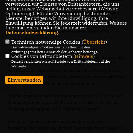
verwenden wir Dienste von Drittanbietern, die uns
August ab 18 Uhr auf dem Anwesen „müller lebensraum
helfen, unser Webangebot zu verbessern (Website-
garten“ an der B 45 erwartet. Auf Einladung des hiesigen
Optmierung). Für die Verwendung bestimmter
Dienste, benötigen wir Ihre Einwilligung. Ihre
CDU-Bundestagsabgeordneten Dr. Stephan Harbarth
Einwilligung können Sie jederzeit widerrufen. Weitere
kommt Volker Kauder, der Vorsitzende der CDU/CSU-
Informationen finden Sie in unserer
Bundestagsfraktion, ab 19 Uhr zu der beliebten CDU-
Datenschutzerklärung
.
Veranstaltung.
Technisch notwendige Cookies (
Übersicht
)
Die notwendigen Cookies werden allein für den
Vier Wochen vor der Bundestagswahl wird der in
ordnungsgemäßen Gebrauch der Webseite benötigt.
Cookies von Drittanbietern (
Hinweis
)
Hoffenheim geborene Kauder im Rahmen einer Ansprache
Derzeit verzichten wir auf Scripte von Drittanbietern auf der
auf die Ziele der Union für die nächsten vier Jahre
Webseite.
insbesondere in den Bereichen Sicherheit, Wirtschaft und
Finanzen eingehen. Natürlich wird auch in diesem Jahr das
Einverstanden
persönliche Gespräch nicht zu kurz kommen.
Für die musikalische Unterhaltung sorgt ab 18 Uhr die Jazz-
Combo „Heidelberg JazzMen“, für das leibliche Wohl das
Cateringunternehmen GVO Friends for Events.
Neben der Bundesebene sind auch Gemeinderäte,
Bürgermeister, Kreisräte und der Landtagsabgeordnete Dr.