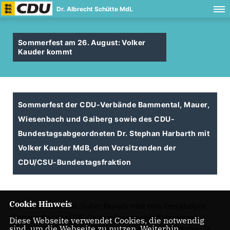
Dr. Albrecht Schütte MdL
Sommerfest am 26. August: Volker
Kauder kommt
Sommerfest der CDU-Verbände Bammental, Mauer,
Wiesenbach und Gaiberg sowie des CDU-
Bundestagsabgeordneten Dr. Stephan Harbarth mit
Volker Kauder MdB, dem Vorsitzenden der
CDU/CSU-Bundestagsfraktion
Cookie Hinweis
Mauer/Bammental. Hoher Besuch wird zum diesjährigen
Sommerfest der CDU-Gemeindeverbände Bammental,
Diese Webseite verwendet Cookies, die notwendig
sind, um die Webseite zu nutzen. Weiterhin
Mauer, Wiesenbach und Gaiberg am morggen Samstag, 26.