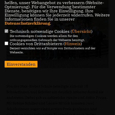
helfen, unser Webangebot zu verbessern (Website-
Optmierung). Für die Verwendung bestimmter
Dienste, benötigen wir Ihre Einwilligung. Ihre
Einwilligung können Sie jederzeit widerrufen. Weitere
Informationen finden Sie in unserer
Datenschutzerklärung
.
Technisch notwendige Cookies (
Übersicht
)
Die notwendigen Cookies werden allein für den
ordnungsgemäßen Gebrauch der Webseite benötigt.
Cookies von Drittanbietern (
Hinweis
)
Derzeit verzichten wir auf Scripte von Drittanbietern auf der
Webseite.
Einverstanden
Von der Max-Weber Schule beteiligte sich mit 78
Schülerinnen und Schüler ein deutlich höherer Anteil als
anderswo. Dabei gab es zahlreiche zweite und dritte Preise.
Mit Sabine Schiller und Léonie Mörick konnten zwei
Schülerinnen sogar einen ersten Preis gewinnen und
dürfen an einer politischen Studienfahrt nach Italien