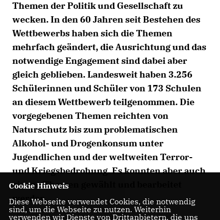
Themen der Politik und Gesellschaft zu
wecken. In den 60 Jahren seit Bestehen des
Wettbewerbs haben sich die Themen
mehrfach geändert, die Ausrichtung und das
notwendige Engagement sind dabei aber
gleich geblieben. Landesweit haben 3.256
Schülerinnen und Schüler von 173 Schulen
an diesem Wettbewerb teilgenommen. Die
vorgegebenen Themen reichten von
Naturschutz bis zum problematischen
Alkohol- und Drogenkonsum unter
Jugendlichen und der weltweiten Terror-
und Kriegsbedrohung. Es konnten aber auch
eigene Themen gewählt und bearbeitet
Cookie Hinweis
werden.
Diese Webseite verwendet Cookies, die notwendig
sind, um die Webseite zu nutzen. Weiterhin
verwenden wir Dienste von Drittanbietern, die uns