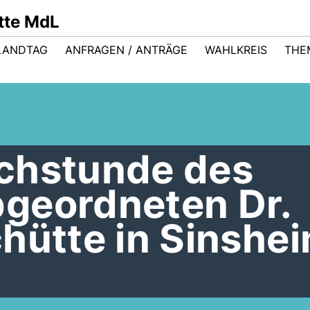
ütte MdL
LANDTAG
ANFRAGEN / ANTRÄGE
WAHLKREIS
THE
chstunde des
geordneten Dr.
hütte in Sinshe