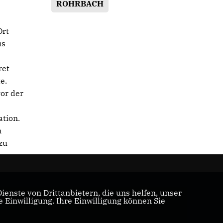
ROHRBACH
Ort
us
ret
e.
or der
ation.
n
zu
enste von Drittanbietern, die uns helfen, unser
Einwilligung. Ihre Einwilligung können Sie