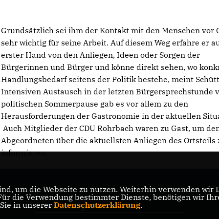
Grundsätzlich sei ihm der Kontakt mit den Menschen vor 
sehr wichtig für seine Arbeit. Auf diesem Weg erfahre er a
erster Hand von den Anliegen, Ideen oder Sorgen der
Bürgerinnen und Bürger und könne direkt sehen, wo konk
Handlungsbedarf seitens der Politik bestehe, meint Schütt
Intensiven Austausch in der letzten Bürgersprechstunde v
politischen Sommerpause gab es vor allem zu den
Herausforderungen der Gastronomie in der aktuellen Situ
Auch Mitglieder der CDU Rohrbach waren zu Gast, um de
Abgeordneten über die aktuellsten Anliegen des Ortsteils 
informieren.
nd, um die Webseite zu nutzen. Weiterhin verwenden wir Di
r die Verwendung bestimmter Dienste, benötigen wir Ihre 
CDU-Landtagsfraktion Baden-
 Sie in unserer
Datenschutzerklärung
.
Württemberg