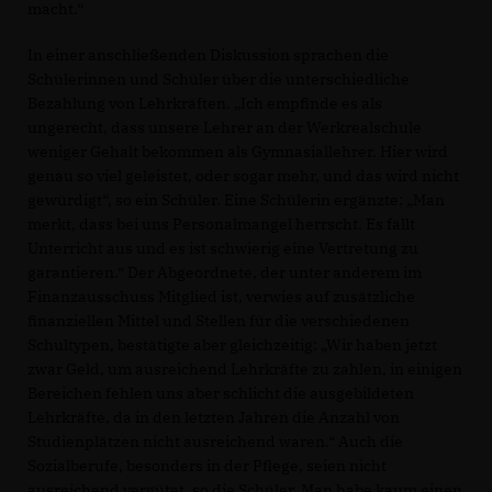
macht.“
In einer anschließenden Diskussion sprachen die
Schülerinnen und Schüler über die unterschiedliche
Bezahlung von Lehrkräften. „Ich empfinde es als
ungerecht, dass unsere Lehrer an der Werkrealschule
weniger Gehalt bekommen als Gymnasiallehrer. Hier wird
genau so viel geleistet, oder sogar mehr, und das wird nicht
gewürdigt“, so ein Schüler. Eine Schülerin ergänzte: „Man
merkt, dass bei uns Personalmangel herrscht. Es fällt
Unterricht aus und es ist schwierig eine Vertretung zu
garantieren.“ Der Abgeordnete, der unter anderem im
Finanzausschuss Mitglied ist, verwies auf zusätzliche
finanziellen Mittel und Stellen für die verschiedenen
Schultypen, bestätigte aber gleichzeitig: „Wir haben jetzt
zwar Geld, um ausreichend Lehrkräfte zu zahlen, in einigen
Bereichen fehlen uns aber schlicht die ausgebildeten
Lehrkräfte, da in den letzten Jahren die Anzahl von
Studienplätzen nicht ausreichend waren.“ Auch die
Sozialberufe, besonders in der Pflege, seien nicht
ausreichend vergütet, so die Schüler. Man habe kaum einen