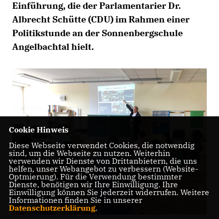
Einführung, die der Parlamentarier Dr.
Albrecht Schütte (CDU) im Rahmen einer
Politikstunde an der Sonnenbergschule
Angelbachtal hielt.
Cookie Hinweis
Diese Webseite verwendet Cookies, die notwendig
sind, um die Webseite zu nutzen. Weiterhin
verwenden wir Dienste von Drittanbietern, die uns
helfen, unser Webangebot zu verbessern (Website-
Optmierung). Für die Verwendung bestimmter
Dienste, benötigen wir Ihre Einwilligung. Ihre
Einwilligung können Sie jederzeit widerrufen. Weitere
Informationen finden Sie in unserer
Datenschutzerklärung
.