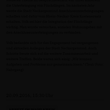
Weiteres Thema im Gesprächsverlauf war unter anderem
die Unterbringung von Flüchtlingen. Im nächsten Jahr
werde die Stadt Neckargemünd Anschlussunterbringungen
schaffen und dafür vom Rhein-Neckar-Kreis Kostenersatz
erhalten. Volk sei hier die Integration der Flüchtlinge
wichtig. Man würde versuchen, sozialen Wohnungsbau mit
den Anschlussunterbringungen zu verbinden.
Volk bedankte sich für das Engagement bei vergangenen
und aktuellen Anliegen der Stadt Neckargemünd. Auch
Schütte freute sich auf die weitere Zusammenarbeit und
weitere Treffen. Beide waren sich einig: „Wir können
Aufgaben und Probleme nur gemeinsam lösen.“ (Text/ Foto:
Nahrgang)
20.09.2016, 15:30 Uhr
ARBEIT IM WAHLKREIS