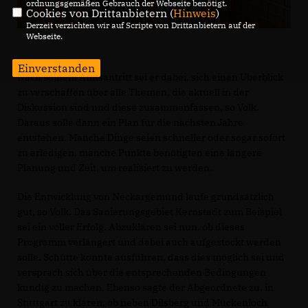
ordnungsgemäßen Gebrauch der Webseite benötigt.
Cookies von Drittanbietern (
Hinweis
)
Derzeit verzichten wir auf Scripte von Drittanbietern auf der
Webseite.
Einverstanden
Nach seinem Amtsantritt sei er dabei, sich einen Überblick
zu verschaffen über alle Themen, die aktuell in der
Diskussion sind und diese zusammenfassen, so Volk.
Daraus solle dann ein Plan für die nächsten Jahre
entstehen. Manche Dinge seien schneller oder sogar sofort
zu erledigen, manche Punkte benötigten eine längere
Planung und Zeit, um realisiert zu werden.
Die Entwicklung von Neckargemünd laufe grundsätzlich
gut, so Volk. Das Sanierungsgebiet Kernstadt zum Beispiel
sei ein voller Erfolg. Abzuklären sei nun, ob dieses
Programm verlängert und dabei auch aufgestockt werden
solle. Schütte konnte ausführen, dass dies möglich sei und
versprach sich über die entsprechenden Bedingungen
kundig zu machen. Ebenso sagte der Abgeordnete zu, in
Stuttgart zu klären, ob neben Dilsberg und Mückenloch