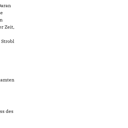
Daran
ie
en
r Zeit,
 Strobl
m
esamten
ss des