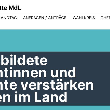
ütte MdL
LANDTAG
ANFRAGEN / ANTRÄGE
WAHLKREIS
THE
bildete
mtinnen und
mte verstärken
en im Land