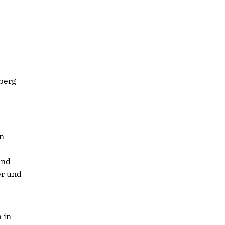
berg
en
und
er und
 in