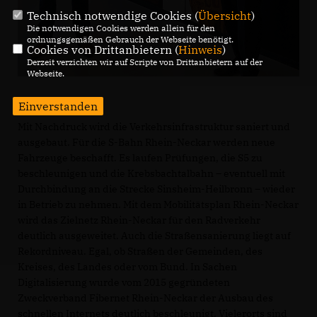
Technisch notwendige Cookies (
Übersicht
)
Die notwendigen Cookies werden allein für den
ordnungsgemäßen Gebrauch der Webseite benötigt.
Cookies von Drittanbietern (
Hinweis
)
Derzeit verzichten wir auf Scripte von Drittanbietern auf der
Webseite.
Einverstanden
Mit Nachdruck wird die Verkehrsinfrastruktur saniert und
ausgebaut. Für die S-Bahn Rhein-Neckar werden neue
Fahrzeuge beschafft. Es laufen Prüfungen, die S5 zu
beschleunigen und die Krebsbachtalbahn – eventuell mit
Durchbindung an die Strecke Sinsheim-Heilbronn – wieder
in Betrieb zu nehmen. Mit dem Mobilitätsplan Rhein-Neckar
wird das Zielnetz Rhein-Neckar für den Radverkehr
deutlich ausgeweitet. Auch die Straßensanierung liegt auf
Rekordniveau. Egal, ob Straßen der Gemeinden, des
Kreises, des Landes oder vom Bund. In Sachen
Digitalisierung wurde vom 2015 gegründeten
Zweckverband Fibernet Rhein-Neckar der Ausbau des
schnellen Internets deutlich beschleunigt. Vielerorts sind