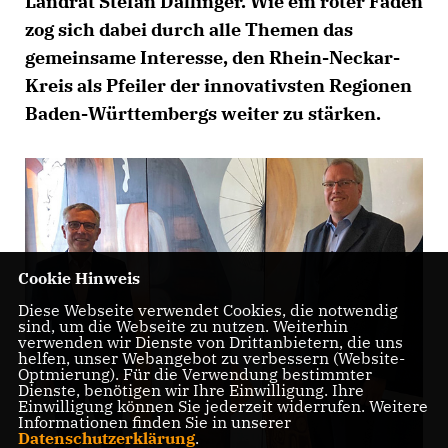
Landrat Stefan Dallinger. Wie ein roter Faden
zog sich dabei durch alle Themen das
gemeinsame Interesse, den Rhein-Neckar-
Kreis als Pfeiler der innovativsten Regionen
Baden-Württembergs weiter zu stärken.
Cookie Hinweis
Diese Webseite verwendet Cookies, die notwendig
sind, um die Webseite zu nutzen. Weiterhin
verwenden wir Dienste von Drittanbietern, die uns
helfen, unser Webangebot zu verbessern (Website-
Optmierung). Für die Verwendung bestimmter
Dienste, benötigen wir Ihre Einwilligung. Ihre
Einwilligung können Sie jederzeit widerrufen. Weitere
Informationen finden Sie in unserer
Datenschutzerklärung
.