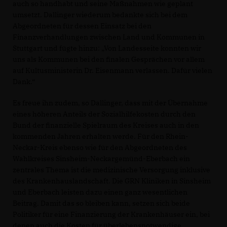
auch so handhabt und seine Maßnahmen wie geplant
umsetzt. Dallinger wiederum bedankte sich bei dem
Abgeordneten für dessen Einsatz bei den
Finanzverhandlungen zwischen Land und Kommunen in
Stuttgart und fügte hinzu: „Von Landesseite konnten wir
uns als Kommunen bei den finalen Gesprächen vor allem
auf Kultusministerin Dr. Eisenmann verlassen. Dafür vielen
Dank.“
Es freue ihn zudem, so Dallinger, dass mit der Übernahme
eines höheren Anteils der Sozialhilfekosten durch den
Bund der finanzielle Spielraum des Kreises auch in den
kommenden Jahren erhalten werde. Für den Rhein-
Neckar-Kreis ebenso wie für den Abgeordneten des
Wahlkreises Sinsheim-Neckargemünd-Eberbach ein
zentrales Thema ist die medizinische Versorgung inklusive
des Krankenhauslandschaft. Die GRN Kliniken in Sinsheim
und Eberbach leisten dazu einen ganz wesentlichen
Beitrag. Damit das so bleiben kann, setzen sich beide
Politiker für eine Finanzierung der Krankenhäuser ein, bei
denen auch die Kosten für überlebensnotwendige