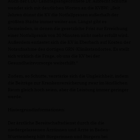
Auch der CDU-Landtagsabgeordnete Dr. Albrecht Schütte
wendet sich mit deutlichen Worten an die KVBW: „Seit
Jahren dünnt die KV die Notfallpraxen außerhalb der
größten Städte immer weiter aus. Längst gibt es
Gemeinden, in denen die gesetzliche Frist zur Erreichung
einer Notfallpraxis von 30 Minuten nicht mehr erfüllt wird.
Außerdem entlastet sich die KV in Eberbach auf Kosten der
Notaufnahme des dortigen GRN-Klinikstandortes. Es stellt
sich wirklich die Frage, ob uns die KV bei der
Gesundheitsvorsorge weiterhilft.“
Zudem, so Schütte, verstärke sich die Ungleichheit, indem
die Beiträge zur Krankenversicherung zwar im ländlichen
Raum gleich hoch seien, aber die Leistung immer geringer
werde.
Hintergrundinformationen:
Der ärztliche Bereitschaftsdienst durch die die
niedergelassenen Ärztinnen und Ärzte in Baden-
Württemberg hilft Bürgerinnen und Bürgern bei