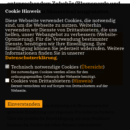
entsprechendem Zubehör (Blumenerde und
verschiedenen Sämereien) ausgestattet.
Cookie Hinweis
Diese Webseite verwendet Cookies, die notwendig
sind, um die Webseite zu nutzen. Weiterhin
verwenden wir Dienste von Drittanbietern, die uns
helfen, unser Webangebot zu verbessern (Website-
Optmierung). Für die Verwendung bestimmter
Dienste, benötigen wir Ihre Einwilligung. Ihre
Einwilligung können Sie jederzeit widerrufen. Weitere
Informationen finden Sie in unserer
Datenschutzerklärung
.
Technisch notwendige Cookies (
Übersicht
)
Die notwendigen Cookies werden allein für den
ordnungsgemäßen Gebrauch der Webseite benötigt.
Cookies von Drittanbietern (
Hinweis
)
Derzeit verzichten wir auf Scripte von Drittanbietern auf der
Webseite.
Einverstanden
Ziel ist es, bei Kindern frühzeitig ein Bewusstsein für
gesunde Ernährung und regionale Produkte zu fördern.
Über die praktische Beschäftigung mit dem Hochbeet
können die Kinder mit allen Sinnen Lebensmittel