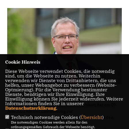
Cookie Hinweis
Diese Webseite verwendet Cookies, die notwendig
sind, um die Webseite zu nutzen. Weiterhin
verwenden wir Dienste von Drittanbietern, die uns
helfen, unser Webangebot zu verbessern (Website-
Optmierung). Für die Verwendung bestimmter
Dienste, benötigen wir Ihre Einwilligung. Ihre
Einwilligung können Sie jederzeit widerrufen. Weitere
Informationen finden Sie in unserer
Das Baden-Württembergische Landeskabinett hat am 09.
Datenschutzerklärung
.
Juni 2021 mit der Zustimmung zur
Technisch notwendige Cookies (
Übersicht
)
Verwaltungsvereinbarung zwischen dem Bund und den
Die notwendigen Cookies werden allein für den
Ländern über den „Sonderfonds für
ordnungsgemäßen Gebrauch der Webseite benötigt.