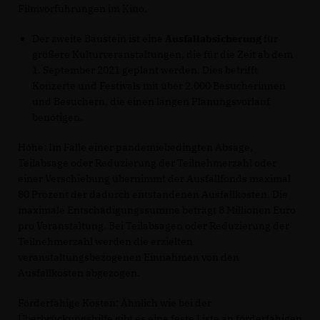
Filmvorführungen im Kino.
Der zweite Baustein ist eine
Ausfallabsicherung
für
größere Kulturveranstaltungen, die für die Zeit ab dem
1. September 2021 geplant werden. Dies betrifft
Konzerte und Festivals mit über 2.000 Besucherinnen
und Besuchern, die einen langen Planungsvorlauf
benötigen.
Höhe: Im Falle einer pandemiebedingten Absage,
Teilabsage oder Reduzierung der Teilnehmerzahl oder
einer Verschiebung übernimmt der Ausfallfonds maximal
80 Prozent der dadurch entstandenen Ausfallkosten. Die
maximale Entschädigungssumme beträgt 8 Millionen Euro
pro Veranstaltung. Bei Teilabsagen oder Reduzierung der
Teilnehmerzahl werden die erzielten
veranstaltungsbezogenen Einnahmen von den
Ausfallkosten abgezogen.
Förderfähige Kosten: Ähnlich wie bei der
Überbrückungshilfe gibt es eine feste Liste an förderfähigen