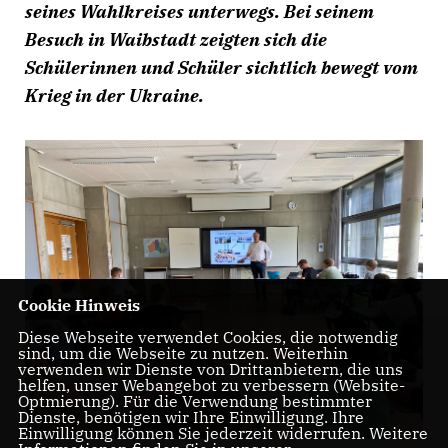
seines Wahlkreises unterwegs. Bei seinem
Besuch in Waibstadt zeigten sich die
Schülerinnen und Schüler sichtlich bewegt vom
Krieg in der Ukraine.
Cookie Hinweis
Diese Webseite verwendet Cookies, die notwendig
sind, um die Webseite zu nutzen. Weiterhin
verwenden wir Dienste von Drittanbietern, die uns
helfen, unser Webangebot zu verbessern (Website-
Optmierung). Für die Verwendung bestimmter
Dienste, benötigen wir Ihre Einwilligung. Ihre
Einwilligung können Sie jederzeit widerrufen. Weitere