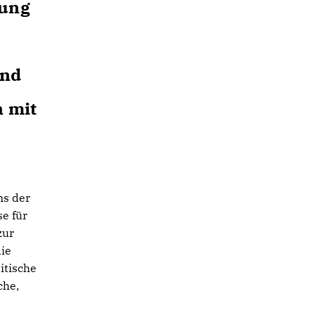
uung
und
 mit
ns der
e für
zur
ie
itische
che,