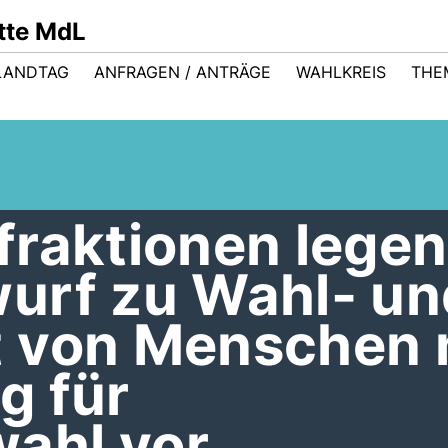
ütte MdL
LANDTAG
ANFRAGEN / ANTRÄGE
WAHLKREIS
THE
fraktionen legen
urf zu Wahl- un
 von Menschen 
g für
ahl vor