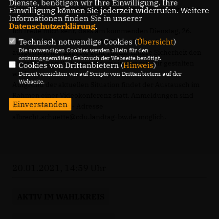
Dienste, benötigen wir Ihre Einwilligung. Ihre
Noch knapp über 50 Tage sind es bis zur Landtagswahl am
Einwilligung können Sie jederzeit widerrufen. Weitere
Informationen finden Sie in unserer
14. März 2021.
Datenschutzerklärung
.
Ich freue mich sehr, dass am kommenden Dienstag, 26.
Technisch notwendige Cookies (
Übersicht
)
Januar 2021 um 19 Uhr mit Wolfgang Bosbach ein
Die notwendigen Cookies werden allein für den
ausgewiesener Experte zum Thema Innere Sicherheit den
ordnungsgemäßen Gebrauch der Webseite benötigt.
Auftakt in den Wahlkampf gemeinsam mit mir gestalten
Cookies von Drittanbietern (
Hinweis
)
wird.
Derzeit verzichten wir auf Scripte von Drittanbietern auf der
Webseite.
Aufgrund der aktuellen Situation findet der Austausch im
Rahmen einer Videokonferenz statt. Anmeldungen sind
Einverstanden
über meine E-Mail- Adresse
albrecht.schuette@cdu.landtag-bw.de möglich.
20.01.2021, 14:59 Uhr
AKTIV IM WAHLKREIS