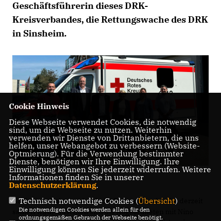
Geschäftsführerin dieses DRK-
Kreisverbandes, die Rettungswache des DRK
in Sinsheim.
Cookie Hinweis
Diese Webseite verwendet Cookies, die notwendig
sind, um die Webseite zu nutzen. Weiterhin
verwenden wir Dienste von Drittanbietern, die uns
helfen, unser Webangebot zu verbessern (Website-
Optmierung). Für die Verwendung bestimmter
Dienste, benötigen wir Ihre Einwilligung. Ihre
Einwilligung können Sie jederzeit widerrufen. Weitere
Informationen finden Sie in unserer
Datenschutzerklärung
.
Technisch notwendige Cookies (
Übersicht
)
Nach einer Führung durch die Rettungswache, die derzeit
Die notwendigen Cookies werden allein für den
saniert wird, tauschten sich die Abgeordneten mit Nino
ordnungsgemäßen Gebrauch der Webseite benötigt.