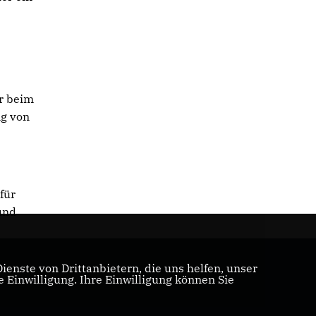
r beim
ng von
für
und
enste von Drittanbietern, die uns helfen, unser
Einwilligung. Ihre Einwilligung können Sie