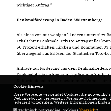
wichtiger Auftrag.“
Denkmalförderung in Baden-Württemberg:
Als eines von nur wenigen Ländern unterstützt 
Erhalt ihrer Denkmale. Private Antragsteller k
50 Prozent erhalten, Kirchen und Kommunen 33 
überwiegend aus Erlösen der Staatlichen Toto-
Anträge auf Förderung aus dem Denkmalförderpr
Denkmalpflege im Regierungspräsidium Stuttgart 
Kulturdenkmalen unter bestimmten Voraussetzung
Cookie Hinweis
Diese Webseite verwendet Cookies, die notwendig si
Webangebot zu verbessern (Website-Optmierung). Fü
IMPRESSUM
DATENSCHUTZ
jederzeit widerrufen. Weitere Informationen finden
KONTAKT
Technisch notwendige Cookies (
Übersicht
)