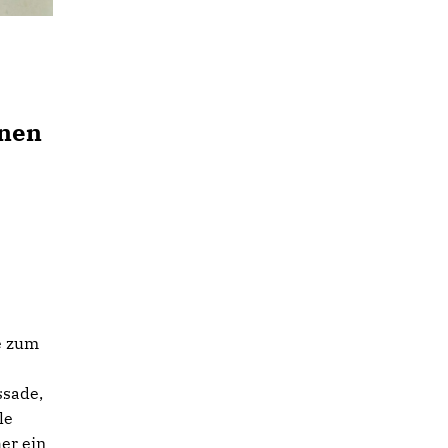
onen
e zum
ssade,
le
her ein