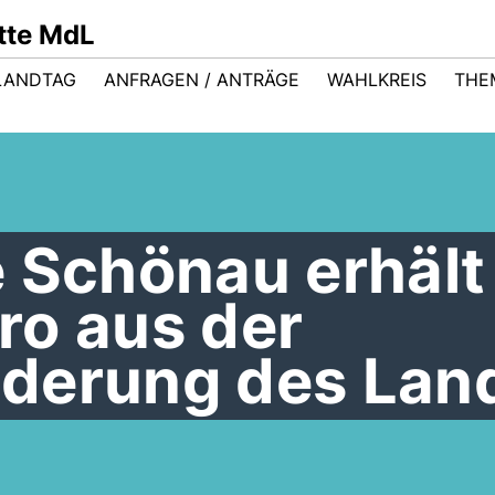
ütte MdL
LANDTAG
ANFRAGEN / ANTRÄGE
WAHLKREIS
THE
e Schönau erhält
ro aus der
derung des Lan