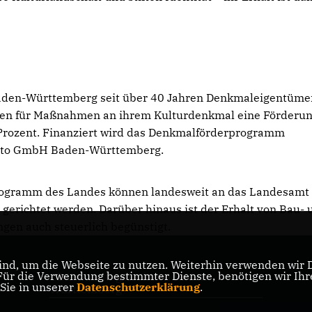
Baden-Württemberg seit über 40 Jahren Denkmaleigentüme
önnen für Maßnahmen an ihrem Kulturdenkmal eine Förderu
Prozent. Finanziert wird das Denkmalförderprogramm
Lotto GmbH Baden-Württemberg.
ogramm des Landes können landesweit an das Landesamt 
gerichtet werden. Darüber hinaus ist der Erhalt von Bau- 
en auch steuerlich begünstigt.
nd, um die Webseite zu nutzen. Weiterhin verwenden wir Di
r die Verwendung bestimmter Dienste, benötigen wir Ihre 
CDU-Landtagsfraktion Baden-
 Sie in unserer
Datenschutzerklärung
.
Württemberg