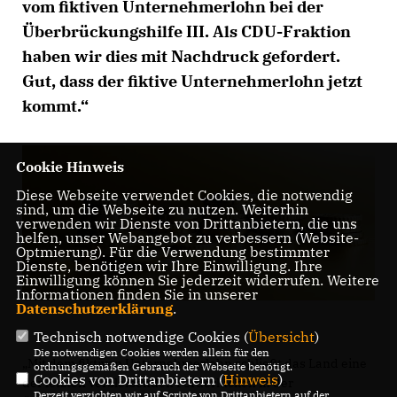
vom fiktiven Unternehmerlohn bei der
Überbrückungshilfe III. Als CDU-Fraktion
haben wir dies mit Nachdruck gefordert.
Gut, dass der fiktive Unternehmerlohn jetzt
kommt.“
Cookie Hinweis
Diese Webseite verwendet Cookies, die notwendig
sind, um die Webseite zu nutzen. Weiterhin
verwenden wir Dienste von Drittanbietern, die uns
helfen, unser Webangebot zu verbessern (Website-
Optmierung). Für die Verwendung bestimmter
Dienste, benötigen wir Ihre Einwilligung. Ihre
Einwilligung können Sie jederzeit widerrufen. Weitere
Informationen finden Sie in unserer
Datenschutzerklärung
.
Technisch notwendige Cookies (
Übersicht
)
Die notwendigen Cookies werden allein für den
Mit dem fiktiven Unternehmerlohn schließt das Land eine
ordnungsgemäßen Gebrauch der Webseite benötigt.
Cookies von Drittanbietern (
Hinweis
)
der letzten verbleibenden Förderlücken in der
Derzeit verzichten wir auf Scripte von Drittanbietern auf der