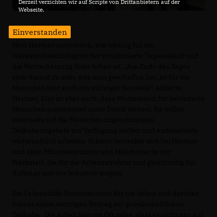
Derzeit verzichten wir auf Scripte von Drittanbietern auf der
Webseite.
Einverstanden
Herr Hertner unterstrich, wie wichtig für die
Werkstattbeschäftigten der strukturierte Tagesablauf und
die Wertschätzung ihrer Arbeit ist. „Am Ende des Tages
stolz darauf zu sein, was man geschaffen hat, ist für die
Menschen hier auch ein wichtiger Baustein“, erklärte
Hertner. Klar ist aber auch, dass Werkstätten für behinderte
Menschen zunehmend unter Druck stehen: Sie sollen
einerseits auf die Menschen zugeschnittene
Teilhabeangebote zur Verfügung stellen und andererseits
wirtschaftlich arbeiten. Schütte bedankte sich bei Hertner
und allen Mitarbeiterinnen und Mitarbeiter in der
Werkstatt, die für die Arbeitsstruktur und gleichzeitig für
Aufträge aus der Industrie sorgen.
Die Lebenshilfe Sinsheim leiste für die Arbeit und darüber
hinaus einen wichtigen Beitrag zur gesellschaftlichen
Teilhabe. Die Arbeit hier vor Ort zeige, dass es nicht nur auf