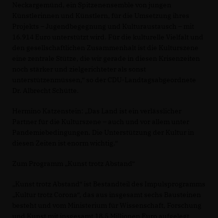
Neckargemünd, ein Spitzenensemble von jungen
Künstlerinnen und Künstlern, für die Umsetzung ihres
Projekts – Jugendbegegnung und Kulturaustausch – mit
16.914 Euro unterstützt wird. Für die kulturelle Vielfalt und
den gesellschaftlichen Zusammenhalt ist die Kulturszene
eine zentrale Stütze, die wir gerade in diesen Krisenzeiten
noch stärker und zielgerichteter als sonst
unterstützenmüssen,“ so der CDU-Landtagsabgeordnete
Dr. Albrecht Schütte.
Hermino Katzenstein: „Das Land ist ein verlässlicher
Partner für die Kulturszene – auch und vor allem unter
Pandemiebedingungen. Die Unterstützung der Kultur in
diesen Zeiten ist enorm wichtig.“
Zum Programm „Kunst trotz Abstand“
Kunst trotz Abstand“ ist Bestandteil des Impulsprogramms
Kultur trotz Corona“, das aus insgesamt sechs Bausteinen
besteht und vom Ministerium für Wissenschaft, Forschung
und Kunst mit insgesamt 18,5 Millionen Euro aufgelegt