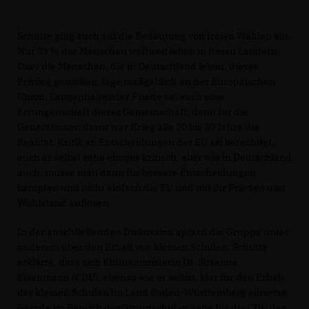
Schütte ging auch auf die Bedeutung von freien Wahlen ein.
Nur 39 % der Menschen weltweit leben in freien Ländern.
Dass die Menschen, die in Deutschland leben, dieses
Privileg genießen, läge maßgeblich an der Europäischen
Union. Langanhaltender Friede sei auch eine
Errungenschaft dieser Gemeinschaft, denn für die
Generationen davor war Krieg alle 20 bis 30 Jahre die
Realität. Kritik an Entscheidungen der EU sei berechtigt,
auch er selbst sehe einiges kritisch, aber wie in Deutschland
auch, müsse man dann für bessere Entscheidungen
kämpfen und nicht einfach die EU und mit ihr Frieden und
Wohlstand auflösen.
In der anschließenden Diskussion sprach die Gruppe unter
anderem über den Erhalt von kleinen Schulen. Schütte
erklärte, dass sich Kultusministerin Dr. Susanne
Eisenmann (CDU), ebenso wie er selbst, klar für den Erhalt
der kleinen Schulen im Land Baden-Württemberg einsetze.
Gerade im Bereich der Grundschulen gelte für die CDU der