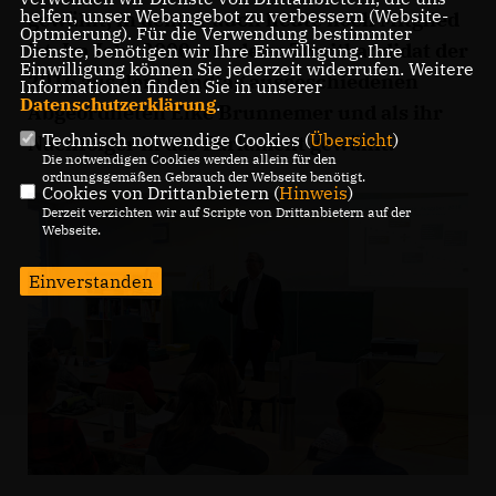
helfen, unser Webangebot zu verbessern (Website-
gewählt, in dem er auch heute noch Mitglied
Optmierung). Für die Verwendung bestimmter
ist. Im Jahr 2000 wurde er Zweitkandidat der
Dienste, benötigen wir Ihre Einwilligung. Ihre
Einwilligung können Sie jederzeit widerrufen. Weitere
2016 aus dem Landtag ausgeschiedenen
Informationen finden Sie in unserer
Datenschutzerklärung
.
Abgeordneten Elke Brunnemer und als ihr
Technisch notwendige Cookies (
Übersicht
)
Nachfolger in das Parlament gewählt.
Die notwendigen Cookies werden allein für den
ordnungsgemäßen Gebrauch der Webseite benötigt.
Cookies von Drittanbietern (
Hinweis
)
Derzeit verzichten wir auf Scripte von Drittanbietern auf der
Webseite.
Einverstanden