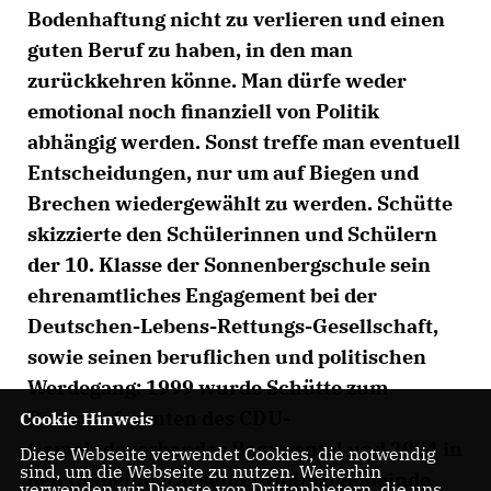
Bodenhaftung nicht zu verlieren und einen
guten Beruf zu haben, in den man
zurückkehren könne. Man dürfe weder
emotional noch finanziell von Politik
abhängig werden. Sonst treffe man eventuell
Entscheidungen, nur um auf Biegen und
Brechen wiedergewählt zu werden. Schütte
skizzierte den Schülerinnen und Schülern
der 10. Klasse der Sonnenbergschule sein
ehrenamtliches Engagement bei der
Deutschen-Lebens-Rettungs-Gesellschaft,
sowie seinen beruflichen und politischen
Werdegang: 1999 wurde Schütte zum
Pressereferenten des CDU-
Cookie Hinweis
Gemeindeverbandes Bammental und 2004 in
Diese Webseite verwendet Cookies, die notwendig
sind, um die Webseite zu nutzen. Weiterhin
den Gemeinderat seiner Heimatgemeinde
verwenden wir Dienste von Drittanbietern, die uns