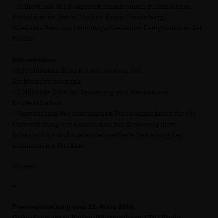
• Teilrevision der Polizeireform mit einem zusätzlichem
Präsidium im Rhein-Neckar-Raum (Heidelberg),
Wiederaufbau von kriminalpolizeilichen Fähigkeiten in der
Fläche.
Infrastruktur
• 500 Millionen Euro für den Ausbau der
Breitbandversorgung.
• 1 Milliarde Euro für Sanierung und Neubau von
Landesstraßen.
• Verwendung der zusätzlichen Steuereinnahmen für die
Unterstützung der Kommunen zur Sanierung ihrer
Infrastruktur und zustandsorientierte Sanierung der
kommunalen Straßen.
(Busse)
—
Pressemitteilung vom 22. März 2016
Grün-Schwarz in Baden-Württemberg: CDU Rhein-