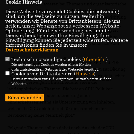
Cookie Hinweis
unglaubwürdige Lavieren bei Themen und organisatorische
Schwächen im Wahlkampf sind die Hauptgründe für die
Diese Webseite verwendet Cookies, die notwendig
sind, um die Webseite zu nutzen. Weiterhin
Wahlniederlage. Man mag streiten, wie sich die Gewichtung
verwenden wir Dienste von Drittanbietern, die uns
verteilt, aber alle vier hatten gravierende Auswirkungen.
helfen, unser Webangebot zu verbessern (Website-
Optmierung). Für die Verwendung bestimmter
Eine offene und ehrliche inhaltliche Debatte darüber ist
Dienste, benötigen wir Ihre Einwilligung. Ihre
unerlässlich. Ein tatsächlicher Neustart ist zudem ohne
Einwilligung können Sie jederzeit widerrufen. Weitere
personelle Konsequenzen nicht denkbar“, sind sich Föhr
Informationen finden Sie in unserer
Datenschutzerklärung
.
und Schütte einig.
Technisch notwendige Cookies (
Übersicht
)
Im Gegensatz zum aktuellen Verhalten von SPD und FDP
Die notwendigen Cookies werden allein für den
dürfe sich die CDU Gesprächen mit den Grünen zur Bildung
ordnungsgemäßen Gebrauch der Webseite benötigt.
Cookies von Drittanbietern (
Hinweis
)
einer Regierung nicht von vornehinein aus parteitaktischen
Derzeit verzichten wir auf Scripte von Drittanbietern auf der
Gründen verweigern. Entscheidend seien die
Webseite.
landespolitischen Themen. Die beiden CDU-Politiker:
Lieber Opposition oder Tolerierung einer
Einverstanden
Minderheitsregierung als Unterstützung von Inhalten,
welche die CDU ablehnt und für die es auch in der
Bevölkerung keine Mehrheit gibt.“
Folgende Themen sollten dabei nach Ansicht der CDU