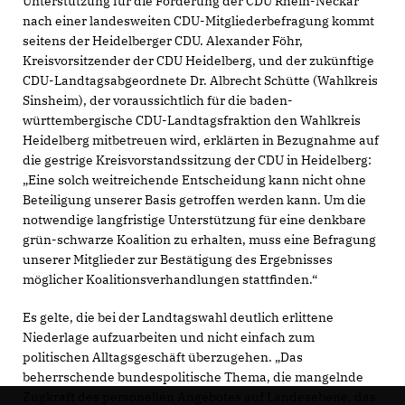
Unterstützung für die Forderung der CDU Rhein-Neckar
nach einer landesweiten CDU-Mitgliederbefragung kommt
seitens der Heidelberger CDU. Alexander Föhr,
Kreisvorsitzender der CDU Heidelberg, und der zukünftige
CDU-Landtagsabgeordnete Dr. Albrecht Schütte (Wahlkreis
Sinsheim), der voraussichtlich für die baden-
württembergische CDU-Landtagsfraktion den Wahlkreis
Heidelberg mitbetreuen wird, erklärten in Bezugnahme auf
die gestrige Kreisvorstandssitzung der CDU in Heidelberg:
Eine solch weitreichende Entscheidung kann nicht ohne
Beteiligung unserer Basis getroffen werden kann. Um die
notwendige langfristige Unterstützung für eine denkbare
grün-schwarze Koalition zu erhalten, muss eine Befragung
unserer Mitglieder zur Bestätigung des Ergebnisses
möglicher Koalitionsverhandlungen stattfinden.“
Es gelte, die bei der Landtagswahl deutlich erlittene
Niederlage aufzuarbeiten und nicht einfach zum
politischen Alltagsgeschäft überzugehen. „Das
beherrschende bundespolitische Thema, die mangelnde
Zugkraft des personellen Angebotes auf Landesebene, das