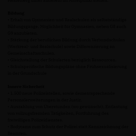
Heidelberg unter anderem im Mittelpunkt stehen:
Bildung
• Erhalt von Gymnasien und Realschulen als selbstständige
Bildungsgänge. Möglichkeit für Gymnasien, neben G8 auch
G9 anzubieten.
• Stärkung der beruflichen Bildung durch Verbundschulen
(Werkreal- und Realschule) sowie Differenzierung an
Gemeinschaftsschulen.
• Gleichstellung der Schularten bezüglich Ressourcen.
• Schulspezifische Bildungspläne ohne Frühsexualisierung
in der Grundschule
Innere Sicherheit
• 1.500 neue Polizeistellen, sowie dementsprechende
Personalerweiterungen in der Justiz.
• Auszahlung von Überstunden (wo gewünscht), Entlastung
von vollzugsfremden Tätigkeiten, Fortführung des
freiwilligen Polizeidienstes.
• Bodycams zum Schutz der Polizei statt Kennzeichnung der
Beamten.