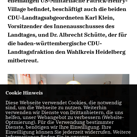
ehemaligen US-Militärfläche Patrick-Henry-
Village befindet, beschäftigt auch die beiden
CDU-Landtagsabgeordneten Karl Klein,
Vorsitzender des Innenausschusses des
Landtages, und Dr. Albrecht Schütte, der für
die baden-württembergische CDU-
Landtagsfraktion den Wahlkreis Heidelberg
mitbetreut.
Cookie Hinweis
Diese Webseite verwendet Cookies, die notwendig
sind, um die Webseite zu nutzen. Weiterhin
verwenden wir Dienste von Drittanbietern, die uns
helfen, unser Webangebot zu verbessern (Website-
Optmierung). Für die Verwendung bestimmter
Dienste, benötigen wir Ihre Einwilligung. Ihre
Einwilligung können Sie jederzeit widerrufen. Weitere
Informationen finden Sie in unserer