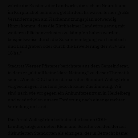
würde die Existenz der Landwirte, die sich im Neurott und
im Kurpfalzhof befinden, gefährden. Es wären ferner große
Veränderungen am Flächennutzungsplan notwendig.
Hinzu kommt, dass die Kirchheimer Landwirte genug mit
weiteren Flächenverlusten zu kämpfen haben werden,
beispielsweise durch die Zusammenlegung von Leimbach
und Landgraben oder durch die Erweiterung der PHV um
18 ha.“
Stadtrat Werner Pfisterer berichtete aus dem Gemeinderat,
in dem er „aktuell keine klare Meinung“ zu dieser Thematik
sehe. „Wir als CDU hatten damals den Standort Wolfsgärten
vorgeschlagen, das fand jedoch keine Zustimmung. Wir
sind nach wie vor gegen ein Ankunftszentrum in Heidelberg
und wiederholen unsere Forderung nach einer gerechten
Verteilung im Land.“
Das Areal Wolfsgärten befinden die beiden CDU-
Landtagsabgeordneten Klein und Schütte von den derzeit
diskutierten Standorten als einzigen, der in Betracht käme: