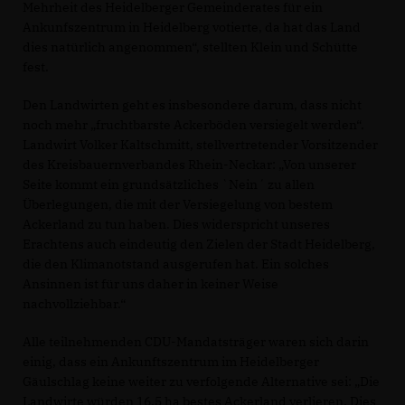
Mehrheit des Heidelberger Gemeinderates für ein
Ankunfszentrum in Heidelberg votierte, da hat das Land
dies natürlich angenommen“, stellten Klein und Schütte
fest.
Den Landwirten geht es insbesondere darum, dass nicht
noch mehr „fruchtbarste Ackerböden versiegelt werden“.
Landwirt Volker Kaltschmitt, stellvertretender Vorsitzender
des Kreisbauernverbandes Rhein-Neckar: „Von unserer
Seite kommt ein grundsätzliches `Nein´ zu allen
Überlegungen, die mit der Versiegelung von bestem
Ackerland zu tun haben. Dies widerspricht unseres
Erachtens auch eindeutig den Zielen der Stadt Heidelberg,
die den Klimanotstand ausgerufen hat. Ein solches
Ansinnen ist für uns daher in keiner Weise
nachvollziehbar.“
Alle teilnehmenden CDU-Mandatsträger waren sich darin
einig, dass ein Ankunftszentrum im Heidelberger
Gäulschlag keine weiter zu verfolgende Alternative sei: „Die
Landwirte würden 16,5 ha bestes Ackerland verlieren. Dies