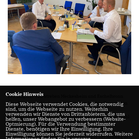
Cookie Hinweis
Seit längerer Zeit streben Meckesheim und Eschelbronn
eine Radwegverbindung zwischen den beiden Gemeinden
Diese Webseite verwendet Cookies, die notwendig
sind, um die Webseite zu nutzen. Weiterhin
an. Ein Anliegen, welches der örtliche
verwenden wir Dienste von Drittanbietern, die uns
Landtagsabgeordnete Dr. Albrecht Schütte seit seiner Wahl
helfen, unser Webangebot zu verbessern (Website-
2016 mit Nachdruck unterstützt.
Optmierung). Für die Verwendung bestimmter
Dienste, benötigen wir Ihre Einwilligung. Ihre
Einwilligung können Sie jederzeit widerrufen. Weitere
Ich war sehr überrascht“, so Schütte, „dass der Radweg in
Informationen finden Sie in unserer