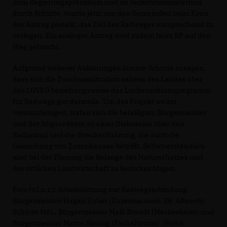
dem Regierungspräsidium und im Verkehrsministerium
durch Schütte, wurde jetzt von den Gemeinden beim Kreis
der Antrag gestellt, das Ziel des Radweges entsprechend zu
verlegen. Ein analoger Antrag wird zudem beim RP auf den
Weg gebracht.
Aufgrund weiterer Abklärungen konnte Schütte zusagen,
dass sich die Zuschusssituation seitens des Landes über
das LGVFG beziehungsweise das Lückenschlussprogramm
für Radwege gut darstelle. Um das Projekt weiter
voranzubringen, trafen sich die beteiligten Bürgermeister
und der Abgeordnete zu einer Diskussion über den
Sachstand und die Streckenführung, die auch die
Gemarkung von Zuzenhausen betrifft. Selbstverständlich
sind bei der Planung die Belange des Naturschutzes und
der örtlichen Landwirtschaft zu berücksichtigen.
Foto (v.l.n.r.): Arbeitssitzung zur Radwegverbindung:
Bürgermeister Hagen Zuber (Zuzenhausen), Dr. Albrecht
Schütte MdL, Bürgermeister Maik Brandt (Meckesheim) und
Bürgermeister Marco Siesing (Eschelbronn). (Fotos: