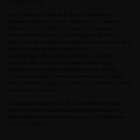
Beteiligten einig.
Deutlich wurde im Gespräch, dass die landesweite
Einstellungsoffensive bei der Polizei seit 2017 jetzt ihre
Wirkung zeigt. Das Revier in Eberbach ist personell,
ausreichend ausgestattet. Auch insgesamt kann man
sagen, dass der Rückgang des Personals gestoppt ist und es
inzwischen wieder aufwärts geht. Der
Landtagsabgeordnete machte deutlich: „Ich werde
weiterhin alles dafür tun, dass ausreichend junge
Menschen bei der Polizei eingestellt werden, so dass
Schwerpunkte gesetzt werden können und gleichzeitig
auch bei uns im Wahlkreis die Zahl der Beamten nicht mehr
ab- sondern zu nimmt.“
Zum Abschluss sagte Schütte: „Danke, dass Sie präsent
sind. Das schafft ein enormes Sicherheitsgefühl im Ort.
Vielen Dank für Ihren Einsatz für uns alle, 24 Stunden an
365 Tagen im Jahr.“