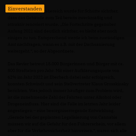
Einverstanden
Bereits im Eingangsbereich wurde für Schütte sichtbar,
dass das Gebäude zum Teil bereits zweckmäßig und
attraktiv renoviert wurde. „Die Fortschritte gegenüber
Anfang 2021 sind deutlich sichtbar, es bleibt aber noch
einiges zu tun. Entsprechend werde ich beim zuständigen
Amt nachfragen, wann es z.B. mit der Dachsanierung
weitergeht.“, so der Abgeordnete.
Das Revier betreut 18.000 Bürgerinnen und Bürger mit ca.
800 Straftaten pro Jahr. Mit einer Aufklärungsquote von
62% im Jahr 2022 ist Eberbach dabei sehr erfolgreich,
konnten Schwindt und sein Stellvertreter Klaus Grosskinsky
berichten. Was jedoch immer häufiger zum Problem wird,
ist die zunehmende Zahl der Fahrten unter Alkohol oder
Drogeneinfluss. Hier sind die Fälle im letzten Jahr leider
angestiegen – eine besorgniserregende Entwicklung.
Gerade bei der geplanten Legalisierung von Cannabis
müssen wir auf die Gefahr für den Führerschein, vor allem
aber für die Verkehrssicherheit hinweisen.“, waren sich alle