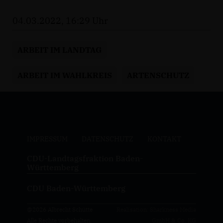
04.03.2022, 16:29 Uhr
ARBEIT IM LANDTAG
ARBEIT IM WAHLKREIS
ARTENSCHUTZ
IMPRESSUM
DATENSCHUTZ
KONTAKT
CDU-Landtagsfraktion Baden-
Württemberg
CDU Baden-Württemberg
@2026 Albrecht Schütte
Realisation: Sharkness Media
Alle Rechte vorbehalten.
GmbH & Co. KG