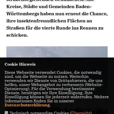
Kreise, Städte und Gemeinden Baden-
Württembergs haben nun erneut die Chance,
ihre insektenfreundlichen Flächen an
Straßen für die vierte Runde ins Rennen zu
schicken.
Cookie Hinweis
Diese Webseite verwendet Cookies, die notwendig
sind, um die Webseite zu nutzen. Weiterhin
verwenden wir Dienste von Drittanbietern, die uns
helfen, unser Webangebot zu verbessern (Website-
Optmierung). Für die Verwendung bestimmter
Dienste, benötigen wir Ihre Einwilligung. Ihre
Einwilligung können Sie jederzeit widerrufen. Weitere
Informationen finden Sie in unserer
Datenschutzerklärung
.
Technisch notwendige Cookies (
Übersicht
)