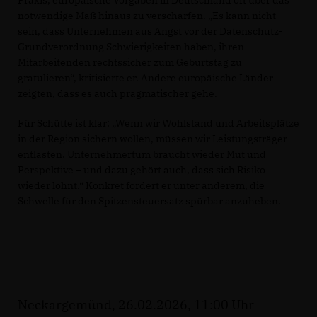
notwendige Maß hinaus zu verschärfen. „Es kann nicht
sein, dass Unternehmen aus Angst vor der Datenschutz-
Grundverordnung Schwierigkeiten haben, ihren
Mitarbeitenden rechtssicher zum Geburtstag zu
gratulieren“, kritisierte er. Andere europäische Länder
zeigten, dass es auch pragmatischer gehe.
Für Schütte ist klar: „Wenn wir Wohlstand und Arbeitsplätze
in der Region sichern wollen, müssen wir Leistungsträger
entlasten. Unternehmertum braucht wieder Mut und
Perspektive – und dazu gehört auch, dass sich Risiko
wieder lohnt.“ Konkret fordert er unter anderem, die
Schwelle für den Spitzensteuersatz spürbar anzuheben.
Neckargemünd, 26.02.2026, 11:00 Uhr