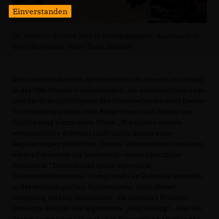
Einverstanden
Dr. Albrecht Schütte MdL in Neckargemünd: Austausch in
der Villa Menzer (Foto: Team Schütte)
Beim anschließenden, gut besuchten Austausch am Abend
in der Villa Menzer wurde deutlich: Die wirtschaftliche Lage
und die Zukunftsfähigkeit des Wirtschaftsstandorts Baden-
Württemberg treiben viele Bürgerinnen und Bürger um.
Schütte fand hierzu klare Worte: „Wir dürfen unsere
wirtschaftliche Substanz nicht durch immer neue
Regulierungen gefährden. Unsere Unternehmen brauchen
wieder Freiräume für Innovation – keine zusätzliche
Bürokratie.“ Deutschland spiele zwar dank
Weltmarktführern wie Trumpf und Carl Zeiss AG weiterhin
in der technologischen Spitzenklasse. Doch dieser
Vorsprung sei kein Selbstläufer. Als zentrales Problem
benannte Schütte das sogenannte „Gold Plating“ – also die
Praxis, europäische Vorgaben in Deutschland oft über das