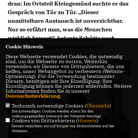
dran: Im Ortsteil Kleingemünd suchte er das
Gespräch von Tür zu Tür. „Dieser
unmittelbare Austausch ist unverzichtbar.
Nur so erfährt man, was die Menschen
wirklich bewegt“, betonte Schütte nach
zahlreichen offenen Begegnungen.
Cookie Hinweis
Diese Webseite verwendet Cookies, die notwendig
sind, um die Webseite zu nutzen. Weiterhin
verwenden wir Dienste von Drittanbietern, die uns
helfen, unser Webangebot zu verbessern (Website-
Optmierung). Für die Verwendung bestimmter
Dienste, benötigen wir Ihre Einwilligung. Ihre
Einwilligung können Sie jederzeit widerrufen. Weitere
Informationen finden Sie in unserer
Datenschutzerklärung
.
Technisch notwendige Cookies (
Übersicht
)
Die notwendigen Cookies werden allein für den
ordnungsgemäßen Gebrauch der Webseite benötigt.
Cookies von Drittanbietern (
Hinweis
)
Derzeit verzichten wir auf Scripte von Drittanbietern auf der
Webseite.