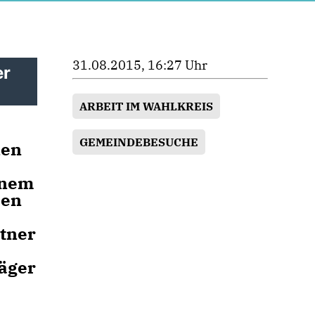
31.08.2015, 16:27 Uhr
er
ARBEIT IM WAHLKREIS
GEMEINDEBESUCHE
len
inem
den
rtner
räger