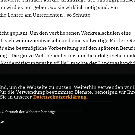
 wird es nur geben, wo sie wirklich nötig sind. Ein
die Lehrer am Unterrichten“, so Schütte.
icht geplant. Um den verbliebenen Werkrealschulen eine
t, sich weiterzuentwickeln und eine vollwertige Mittlere Re
ür eine bestmögliche Vorbereitung auf den späteren Beruf a
ng. „Die ganze Welt beneidet uns um die erfolgreiche dual
m Akademisierungswahn völlig“, machte der Landtagskandi
nd, um die Webseite zu nutzen. Weiterhin verwenden wir Di
r die Verwendung bestimmter Dienste, benötigen wir Ihre 
CDU-Landtagsfraktion Baden-
 Sie in unserer
Datenschutzerklärung
.
Württemberg
CDU Baden-Württemberg
Gebrauch der Webseite benötigt.
te.