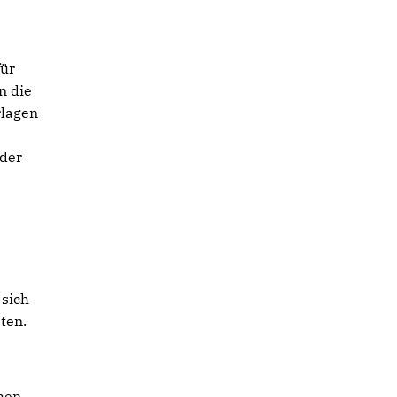
für
n die
rlagen
 der
 sich
ten.
chen