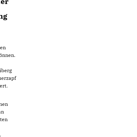
der
ng
ten
können.
iberg
uerzapf
ert.
enen
an
iten
.