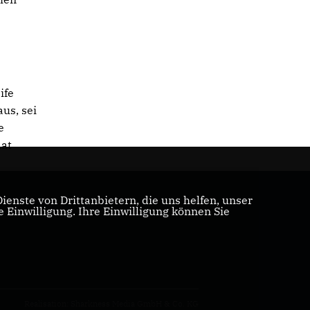
ife
us, sei
e
dat
enste von Drittanbietern, die uns helfen, unser
Einwilligung. Ihre Einwilligung können Sie
Realisation: Sharkness Media GmbH & Co. KG