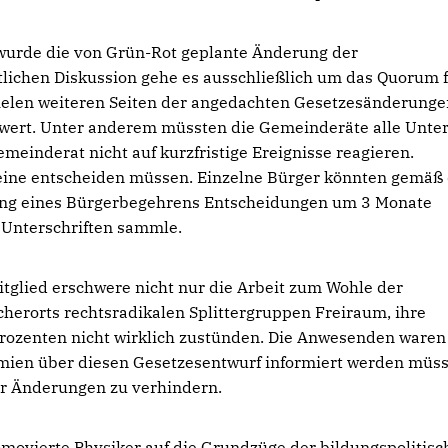
 wurde die von Grün-Rot geplante Änderung der
ntlichen Diskussion gehe es ausschließlich um das Quorum 
elen weiteren Seiten der angedachten Gesetzesänderunge
wert. Unter anderem müssten die Gemeinderäte alle Unte
meinderat nicht auf kurzfristige Ereignisse reagieren.
leine entscheiden müssen. Einzelne Bürger könnten gemäß
gung eines Bürgerbegehrens Entscheidungen um 3 Monate
 Unterschriften sammle.
itglied erschwere nicht nur die Arbeit zum Wohle der
erorts rechtsradikalen Splittergruppen Freiraum, ihre
Prozenten nicht wirklich zustünden. Die Anwesenden waren
mien über diesen Gesetzesentwurf informiert werden müss
r Änderungen zu verhindern.
movierte Physiker auf die Grundzüge der bildungspolitis