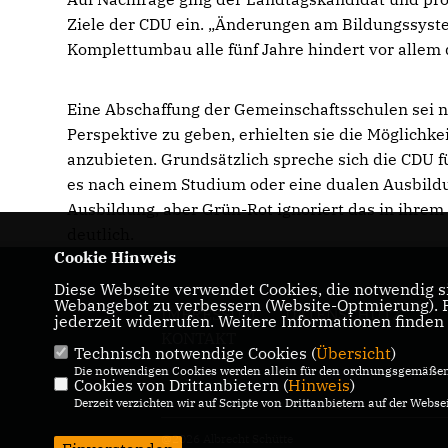
Ziele der CDU ein. „Änderungen am Bildungssystem
Komplettumbau alle fünf Jahre hindert vor allem 
Eine Abschaffung der Gemeinschaftsschulen sei n
Perspektive zu geben, erhielten sie die Möglichkei
anzubieten. Grundsätzlich spreche sich die CDU f
es nach einem Studium oder eine dualen Ausbildu
Ausbildung, aber Grün-Rot ignoriert das in ihre
deutlich.
Cookie Hinweis
Diese Webseite verwendet Cookies, die notwendig si
Webangebot zu verbessern (Website-Optmierung). Fü
IMPRESSUM
DATENSCHUTZ
jederzeit widerrufen. Weitere Informationen finden
KONTAKT
Technisch notwendige Cookies (
Übersicht
)
Die notwendigen Cookies werden allein für den ordnungsgemäßen 
Cookies von Drittanbietern (
Hinweis
)
Derzeit verzichten wir auf Scripte von Drittanbietern auf der Websei
@2026 Albrecht Schütte