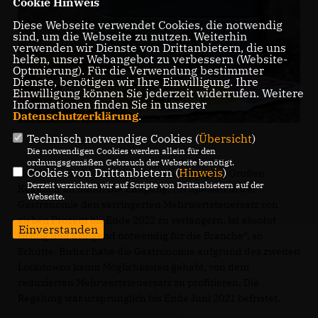
Cookie Hinweis
Diese Webseite verwendet Cookies, die notwendig
sind, um die Webseite zu nutzen. Weiterhin
verwenden wir Dienste von Drittanbietern, die uns
helfen, unser Webangebot zu verbessern (Website-
Optmierung). Für die Verwendung bestimmter
Dienste, benötigen wir Ihre Einwilligung. Ihre
Einwilligung können Sie jederzeit widerrufen. Weitere
Informationen finden Sie in unserer
Datenschutzerklärung
.
Technisch notwendige Cookies (
Übersicht
)
Die notwendigen Cookies werden allein für den
ordnungsgemäßen Gebrauch der Webseite benötigt.
Cookies von Drittanbietern (
Hinweis
)
Ich bin sehr froh über die Entscheidung der Großen
Derzeit verzichten wir auf Scripte von Drittanbietern auf der
Koalition im Bund. Die Einigung, für Speisen in der
Webseite.
Gastronomie den verringerten Mehrwertsteuersatz von
sieben Prozent bis Ende 2022 zu verlängern, ist absolut
Einverstanden
richtig und dringend notwendig für die Branche“, so
Schütte. Bisher habe die Gastronomie aufgrund des zweiten
Lockdowns kaum Möglichkeiten gehabt, von dem
reduzierten Mehrwertsteuersatz zu profitieren. Die
Regelung war ursprünglich bis Ende Juni 2021 befristet.