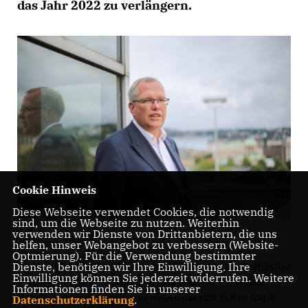
das Jahr 2022 zu verlängern.
Cookie Hinweis
Diese Webseite verwendet Cookies, die notwendig
sind, um die Webseite zu nutzen. Weiterhin
verwenden wir Dienste von Drittanbietern, die uns
helfen, unser Webangebot zu verbessern (Website-
Optmierung). Für die Verwendung bestimmter
Dienste, benötigen wir Ihre Einwilligung. Ihre
Dr. Albrecht Schütte: „Impfen und Testen sind weiterhin der
Einwilligung können Sie jederzeit widerrufen. Weitere
Schlüssel, um die Pandemie zu bekämpfen. Die vielen
Informationen finden Sie in unserer
freiwilligen Helferinnen und Helfer, die sich in den Impf-
Datenschutzerklärung
.