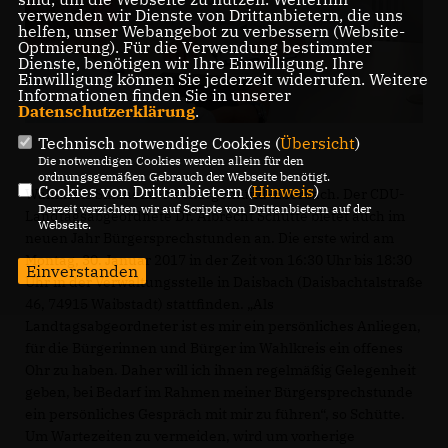
verwenden wir Dienste von Drittanbietern, die uns
helfen, unser Webangebot zu verbessern (Website-
Optmierung). Für die Verwendung bestimmter
Dienste, benötigen wir Ihre Einwilligung. Ihre
Einwilligung können Sie jederzeit widerrufen. Weitere
Informationen finden Sie in unserer
Datenschutzerklärung
.
Technisch notwendige Cookies (
Übersicht
)
Die notwendigen Cookies werden allein für den
ordnungsgemäßen Gebrauch der Webseite benötigt.
Cookies von Drittanbietern (
Hinweis
)
Wahlkreis Sinsheim-Neckargemünd-Eberbach. Der CDU-
Derzeit verzichten wir auf Scripte von Drittanbietern auf der
Landtagsabgeordnete Dr. Albrecht Schütte bietet auch im
Webseite.
neuen Jahr Bürgersprechstunden an. Die erste wird am
Montag, 30. Januar 2017 in der Zeit von 16:30 Uhr bis 18:30
Einverstanden
Uhr in der Verwaltungsstelle in Daisbach (Daisbachtalstraße
46, 74915 Waibstadt) stattfinden. „Als
Landtagsabgeordneter ist es mir ein persönliches Anliegen,
für die Bürgerinnen und Bürger im Wahlkreis ein offenes
Ohr zu haben. Daher will ich ihnen regelmäßig Gelegenheit
geben, bei Bedarf im Rahmen meiner Bürgersprechstunde
ein persönliches Gespräch mit mir zu führen“, so Schütte.
Um Wartezeiten zu vermeiden, wird um vorherige