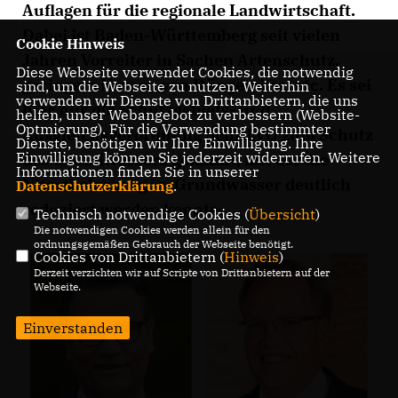
Auflagen für die regionale Landwirtschaft.
Dabei ist Baden-Württemberg seit vielen
Cookie Hinweis
Jahren Vorreiter in Sachen Artenschutz,
Diese Webseite verwendet Cookies, die notwendig
geringem Nutzen von Düngemittel etc. Es sei
sind, um die Webseite zu nutzen. Weiterhin
verwenden wir Dienste von Drittanbietern, die uns
hier nur die Schutzgebiets- und
helfen, unser Webangebot zu verbessern (Website-
Optmierung). Für die Verwendung bestimmter
Ausgleichsverordnung SchALVO zum Schutz
Dienste, benötigen wir Ihre Einwilligung. Ihre
Einwilligung können Sie jederzeit widerrufen. Weitere
des Grundwassers genannt, mit der die
Informationen finden Sie in unserer
Nitratbelastung im Grundwasser deutlich
Datenschutzerklärung
.
reduziert werden konnte.
Technisch notwendige Cookies (
Übersicht
)
Die notwendigen Cookies werden allein für den
ordnungsgemäßen Gebrauch der Webseite benötigt.
Cookies von Drittanbietern (
Hinweis
)
Derzeit verzichten wir auf Scripte von Drittanbietern auf der
Webseite.
Einverstanden