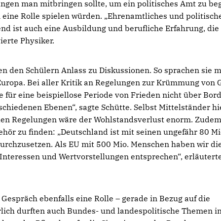
ungen man mitbringen sollte, um ein politisches Amt zu beg
 eine Rolle spielen würden. „Ehrenamtliches und politisch
nd ist auch eine Ausbildung und berufliche Erfahrung, die
ierte Physiker.
n den Schülern Anlass zu Diskussionen. So sprachen sie m
Europa. Bei aller Kritik an Regelungen zur Krümmung von
 für eine beispiellose Periode von Frieden nicht über Bor
rschiedenen Ebenen“, sagte Schütte. Selbst Mittelständer hi
onalen Regelungen wäre der Wohlstandsverlust enorm. Zudem
Gehör zu finden: „Deutschland ist mit seinen ungefähr 80 Mi
durchzusetzen. Als EU mit 500 Mio. Menschen haben wir di
nteressen und Wertvorstellungen entsprechen“, erläutert
Gespräch ebenfalls eine Rolle – gerade in Bezug auf die
lich durften auch Bundes- und landespolitische Themen i