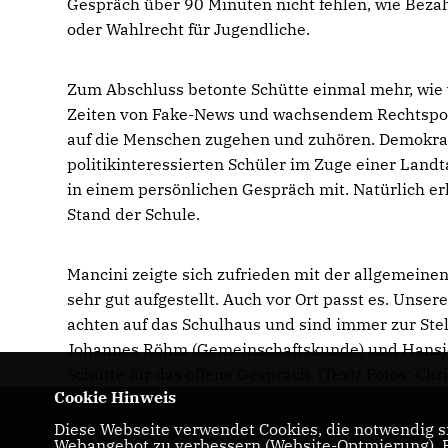
Gespräch über 90 Minuten nicht fehlen, wie Bezah
oder Wahlrecht für Jugendliche.
Zum Abschluss betonte Schütte einmal mehr, wie w
Zeiten von Fake-News und wachsendem Rechtspopu
auf die Menschen zugehen und zuhören. Demokrati
politikinteressierten Schüler im Zuge einer Landta
in einem persönlichen Gespräch mit. Natürlich 
Stand der Schule.
Mancini zeigte sich zufrieden mit der allgemeinen
sehr gut aufgestellt. Auch vor Ort passt es. Uns
achten auf das Schulhaus und sind immer zur Stel
Johannes Röhm (Gemeinschaftskunde) und Hansjör
Schütte für das offene Gespräch. (Text/ Fotos: Ch
Cookie Hinweis
Diese Webseite verwendet Cookies, die notwendig si
Webangebot zu verbessern (Website-Optmierung). Fü