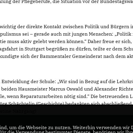
lung der Pflegeberufe, die Situation vor der Bundestagswa
ichtig der direkte Kontakt zwischen Politik und Bürgern i
lismus sei – gerade auch mit jungen Menschen: „Politik
e muss aktiv gelebt werden können.“ Daher freue er sich,
gsfahrt in Stuttgart begrüßen zu dürfen, teilte er dem Schu
erkundigte sich der Bammentaler Gemeinderat nach dem ak
 Entwicklung der Schule: „Wir sind in Bezug auf die Lehrkr
ere beiden Hausmeister Marcus Oswald und Alexander Richt
le, wenn Reparaturarbeiten nötig sind.“ Die betreuenden 
g Schächtelin (Geschichte) bedankten sich abschließend 
ristine Nahrgang)
nd, um die Webseite zu nutzen. Weiterhin verwenden wir Di
r die Verwendung bestimmter Dienste, benötigen wir Ihre 
CDU-Landtagsfraktion Baden-