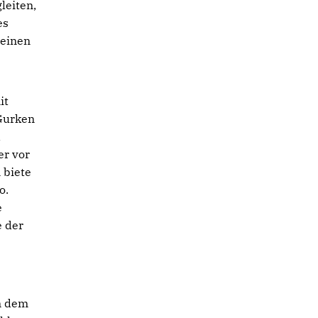
leiten,
es
 einen
it
 Gurken
d
er vor
 biete
o.
e
e der
n dem