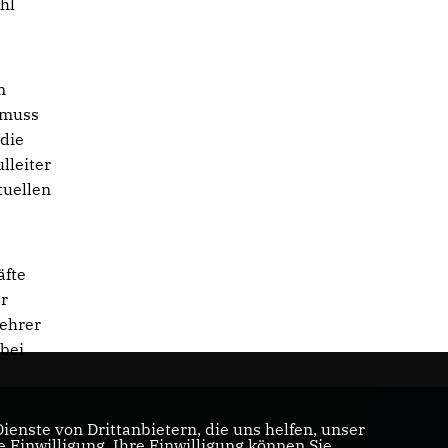
hl
n
 muss
 die
lleiter
tuellen
äfte
er
Lehrer
bei
enste von Drittanbietern, die uns helfen, unser
Einwilligung. Ihre Einwilligung können Sie