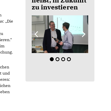
heißt, in Zukunft
zu investieren
n
s: „Die
zu
ieren.“
 im
schung.
schen
t und
ieren:
lichen
Leben