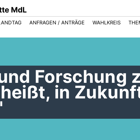
ütte MdL
LANDTAG
ANFRAGEN / ANTRÄGE
WAHLKREIS
THE
 und Forschung 
 heißt, in Zukunf
"