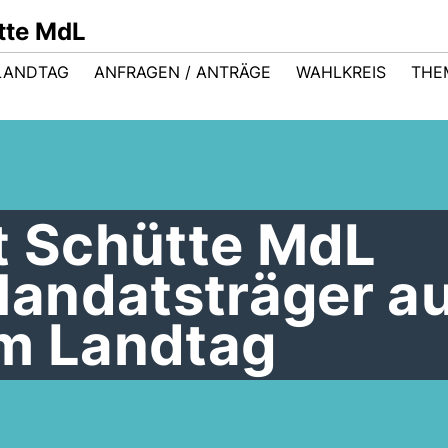
ütte MdL
LANDTAG
ANFRAGEN / ANTRÄGE
WAHLKREIS
THE
t Schütte MdL
andatsträger a
im Landtag