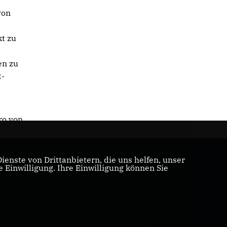
von
kt zu
en zu
2-
ro von
enste von Drittanbietern, die uns helfen, unser
Einwilligung. Ihre Einwilligung können Sie