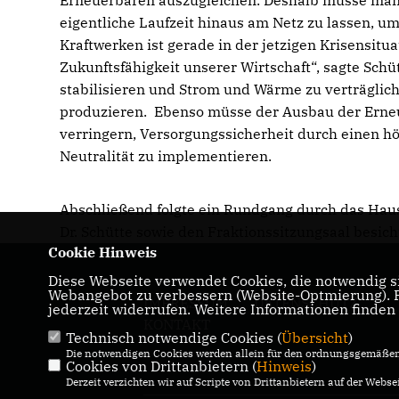
Erneuerbaren auszugleichen. Deshalb müsse man j
eigentliche Laufzeit hinaus am Netz zu lassen, u
Kraftwerken ist gerade in der jetzigen Krisensitu
Zukunftsfähigkeit unserer Wirtschaft“, sagte Sch
stabilisieren und Strom und Wärme zu verträglic
produzieren. Ebenso müsse der Ausbau der Erne
verringern, Versorgungssicherheit durch einen hö
Neutralität zu implementieren.
Abschließend folgte ein Rundgang durch das Hau
Dr. Schütte sowie den Fraktionssitzungsaal besic
Cookie Hinweis
Diese Webseite verwendet Cookies, die notwendig si
Webangebot zu verbessern (Website-Optmierung). Fü
IMPRESSUM
DATENSCHUTZ
jederzeit widerrufen. Weitere Informationen finden
KONTAKT
Technisch notwendige Cookies (
Übersicht
)
Die notwendigen Cookies werden allein für den ordnungsgemäßen 
Cookies von Drittanbietern (
Hinweis
)
Derzeit verzichten wir auf Scripte von Drittanbietern auf der Websei