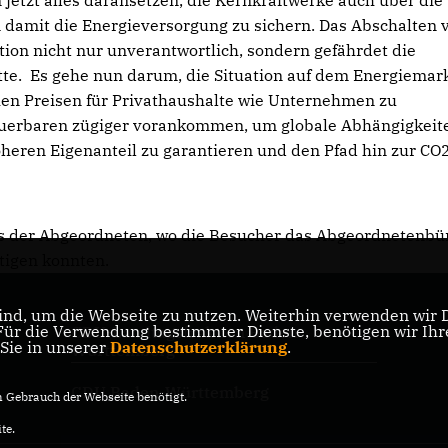
etzt alles daransetzen, die Kernkraftwerke auch über die
m damit die Energieversorgung zu sichern. Das Abschalten 
ation nicht nur unverantwortlich, sondern gefährdet die
ütte. Es gehe nun darum, die Situation auf dem Energiemar
hen Preisen für Privathaushalte wie Unternehmen zu
uerbaren zügiger vorankommen, um globale Abhängigkeit
heren Eigenanteil zu garantieren und den Pfad hin zur CO
s der Abgeordneten, wo die Besucher das Abgeordnetenbü
htigen konnten.
nd, um die Webseite zu nutzen. Weiterhin verwenden wir Di
r die Verwendung bestimmter Dienste, benötigen wir Ihre 
CDU-Landtagsfraktion Baden-
 Sie in unserer
Datenschutzerklärung
.
Württemberg
CDU Baden-Württemberg
Gebrauch der Webseite benötigt.
te.