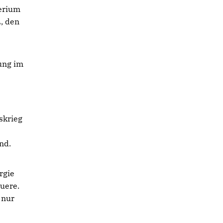
erium
L, den
ung im
skrieg
nd.
rgie
uere.
 nur