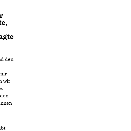
r
te,
agte
nd den
mir
n wir
es
 den
innen
ubt