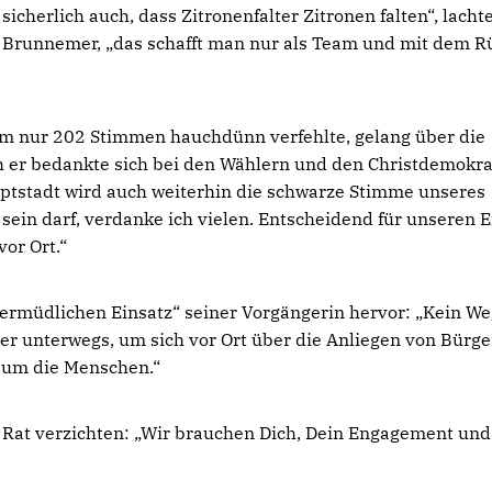
sicherlich auch, dass Zitronenfalter Zitronen falten“, lacht
Brunnemer, „das schafft man nur als Team und mit dem R
um nur 202 Stimmen hauchdünn verfehlte, gelang über die
h er bedankte sich bei den Wählern und den Christdemokr
uptstadt wird auch weiterhin die schwarze Stimme unseres
sein darf, verdanke ich vielen. Entscheidend für unseren E
or Ort.“
rmüdlichen Einsatz“ seiner Vorgängerin hervor: „Kein We
er unterwegs, um sich vor Ort über die Anliegen von Bürg
– um die Menschen.“
s Rat verzichten: „Wir brauchen Dich, Dein Engagement und