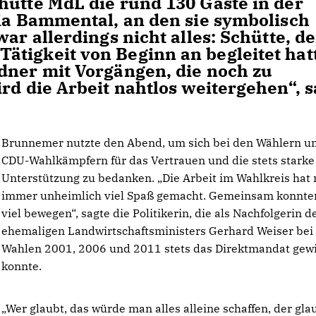
hütte MdL die rund 130 Gäste in der
ria Bammental, an den sie symbolisch
ar allerdings nicht alles: Schütte, de
tigkeit von Beginn an begleitet hat
dner mit Vorgängen, die noch zu
rd die Arbeit nahtlos weitergehen“, s
Brunnemer nutzte den Abend, um sich bei den Wählern u
CDU-Wahlkämpfern für das Vertrauen und die stets starke
Unterstützung zu bedanken. „Die Arbeit im Wahlkreis hat 
immer unheimlich viel Spaß gemacht. Gemeinsam konnte
viel bewegen“, sagte die Politikerin, die als Nachfolgerin d
ehemaligen Landwirtschaftsministers Gerhard Weiser bei
Wahlen 2001, 2006 und 2011 stets das Direktmandat gew
konnte.
Wer glaubt, das würde man alles alleine schaffen, der gla