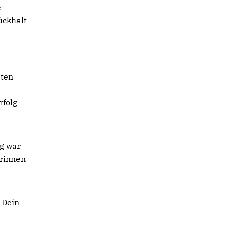
e
ückhalt
aten
rfolg
g war
erinnen
 Dein