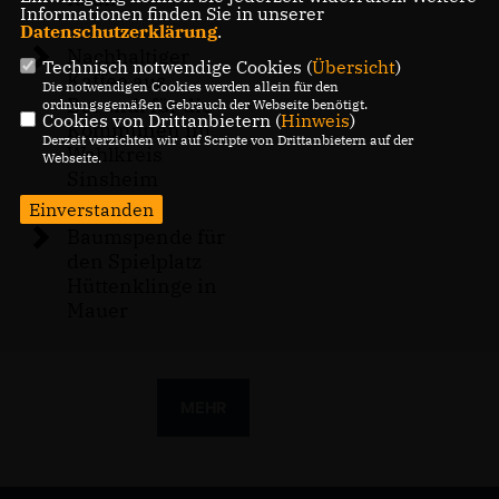
Informationen finden Sie in unserer
Datenschutzerklärung
.
Nachhaltiger
Technisch notwendige Cookies (
Übersicht
)
Kaffee aus
Die notwendigen Cookies werden allein für den
Burundi für die
ordnungsgemäßen Gebrauch der Webseite benötigt.
Cookies von Drittanbietern (
Hinweis
)
Kommunen im
Derzeit verzichten wir auf Scripte von Drittanbietern auf der
Wahlkreis
Webseite.
Sinsheim
Einverstanden
Baumspende für
den Spielplatz
Hüttenklinge in
Mauer
MEHR