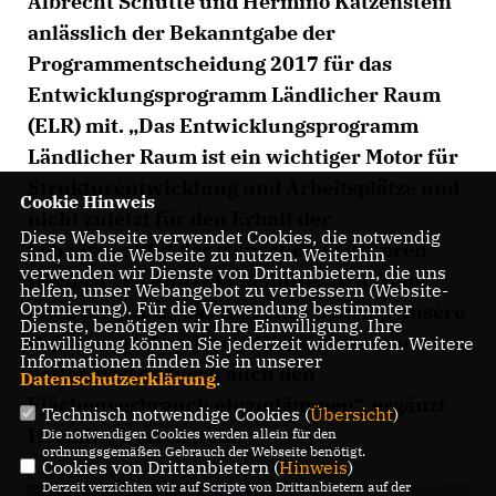
Albrecht Schütte und Hermino Katzenstein
anlässlich der Bekanntgabe der
Programmentscheidung 2017 für das
Entwicklungsprogramm Ländlicher Raum
(ELR) mit. „Das Entwicklungsprogramm
Ländlicher Raum ist ein wichtiger Motor für
Strukturentwicklung und Arbeitsplätze und
Cookie Hinweis
nicht zuletzt für den Erhalt der
Diese Webseite verwendet Cookies, die notwendig
Lebensqualität der Menschen in unseren
sind, um die Webseite zu nutzen. Weiterhin
verwenden wir Dienste von Drittanbietern, die uns
Dörfern“, so Albrecht Schütte. „Ich freue
helfen, unser Webangebot zu verbessern (Website-
Optmierung). Für die Verwendung bestimmter
mich sehr, dass das ELR dazu beiträgt unsere
Dienste, benötigen wir Ihre Einwilligung. Ihre
Ortskerne lebendig und liebenswert zu
Einwilligung können Sie jederzeit widerrufen. Weitere
Informationen finden Sie in unserer
halten und dadurch auch den
Datenschutzerklärung
.
Flächenverbrauch einzudämmen“, ergänzt
Technisch notwendige Cookies (
Übersicht
)
Hermino Katzenstein.
Die notwendigen Cookies werden allein für den
ordnungsgemäßen Gebrauch der Webseite benötigt.
Cookies von Drittanbietern (
Hinweis
)
Derzeit verzichten wir auf Scripte von Drittanbietern auf der