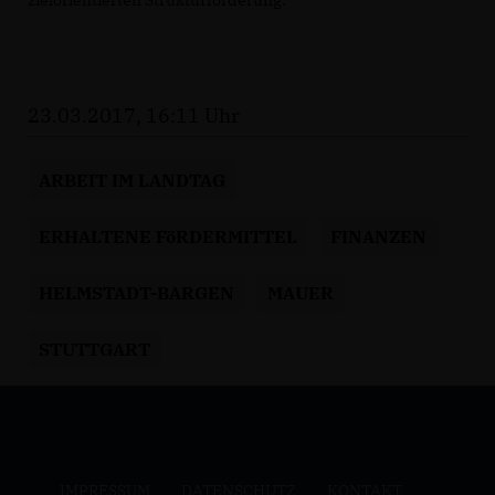
zielorientierten Strukturförderung.“
23.03.2017, 16:11 Uhr
ARBEIT IM LANDTAG
ERHALTENE FöRDERMITTEL
FINANZEN
HELMSTADT-BARGEN
MAUER
STUTTGART
IMPRESSUM
DATENSCHUTZ
KONTAKT