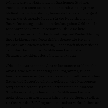
Für eine private Maßnahme im Sinsheimer Stadtteil
Eschelbach stehen ebenso Gelder bereit wie für private
Maßnahmen in Flinsbach (Gemeinde Helmstadt-Bargen)
und in der Gemeinde Mauer. Für die Neuordnung mit
Baureifmachung sowie einen Neubau gehen Gelder in den
Schönbrunner Ortsteil Moosbrunn. Die Gemeinde
Eschelbronn erhält für die Umsetzung und Weiterführung
ihres Leitkonzeptes Förderhilfen ebenso wie für eine
private Baulückenerweiterung. Landesweit fließen dieses
Jahr über das ELR über 62 Millionen Euro in die
Strukturentwicklung des Ländlichen Raums.
Die in den vergangenen Jahren begonnene erfolgreiche
ökologische Neuausrichtung des Programms, zu der
beispielsweise energieeffizientes und umweltfreundliches
Bauen und Bürgerbeteiligung gehören, wird konsequent
fortgesetzt“, betont Hermino Katzenstein und Albrecht
Schütte ergänzt: „Indem wir mit 62 Millionen Euro deutlich
mehr Geld als in den letzten Jahren zur Verfügung stellen,
stärken wir das ELR Programm mit seiner verlässlichen und