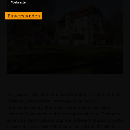
Webseite.
Einverstanden
Insgesamt sechs Kommunen im Wahlkreis erhalten für elf
Projekte Fördergelder – vorwiegend im Bereich
Innenentwicklung, dem Schwerpunktthema des ELR,
konnten Katzenstein und Schütte jetzt mitteilen. Demnach
erhält die Stadt Waibstadt für drei private Wohnbauprojekte
sowie eine gewerbliche Maßnahme insgesamt 81.250 Euro.