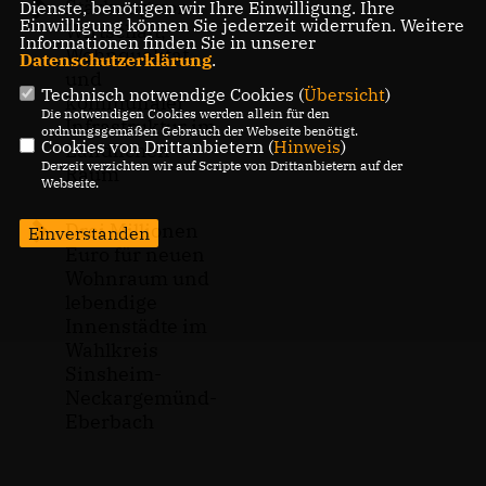
Stärkung von
Dienste, benötigen wir Ihre Einwilligung. Ihre
Einwilligung können Sie jederzeit widerrufen. Weitere
Wirtschaft,
Informationen finden Sie in unserer
Wohnqualität
Datenschutzerklärung
.
und
Technisch notwendige Cookies (
Übersicht
)
kommunaler
Die notwendigen Cookies werden allein für den
Infrastruktur im
ordnungsgemäßen Gebrauch der Webseite benötigt.
Cookies von Drittanbietern (
Hinweis
)
Ländlichen
Derzeit verzichten wir auf Scripte von Drittanbietern auf der
Raum
Webseite.
Drei Millionen
Einverstanden
Euro für neuen
Wohnraum und
lebendige
Innenstädte im
Wahlkreis
Sinsheim-
Neckargemünd-
Eberbach