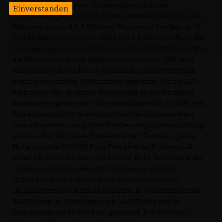
Millionen Euro liegt der Förderschwerpunkt bei
Einverstanden
Sportstätten, gefolgt von Schulbaumaßnahmen mit einem
Volumen von rund 2,5 Millionen Euro sowie Straßen- und
Verkehrseinrichtungen in Höhe von 2,1 Millionen Euro. Der
Landtagsabgeordnete Dr. Albrecht Schütte (CDU) begrüßte
die Nachricht aus dem Regierungspräsidium: „Mit dem
Ausgleichstock werden die Gemeinden unterstützt und
können wesentliche Maßnahmen umsetzen. Wir als CDU
hätten uns eine deutliche Ausweitung dieses wichtigen
Instruments gewünscht.“ Grundsätzlich wolle die CDU den
Finanzausgleich so umstellen, dass die Kommunen mit
vielen Ortsteilen und großer Fläche adäquat berücksichtigt
werden. Der Wahlkreis Sinsheim erhält Zuweisungen in
Höhe von über 500.000 Euro. Den größten Förderanteil
erhält die Stadt Schönau mit 152.000 Euro. Damit wird der
Umbau des historischen AWO-Gebäudes gefördert.
Maßnahmen zur Sanierung von Straßen werden in
Heiligkreuzsteinach mit 22.000 Euro, in Wilhelmsfeld mit
34.000 Euro, in Schönbrunn mit 54.000 Euro und in
Eschelbronn mit 60.000 Euro gefördert. Der Friedhof in