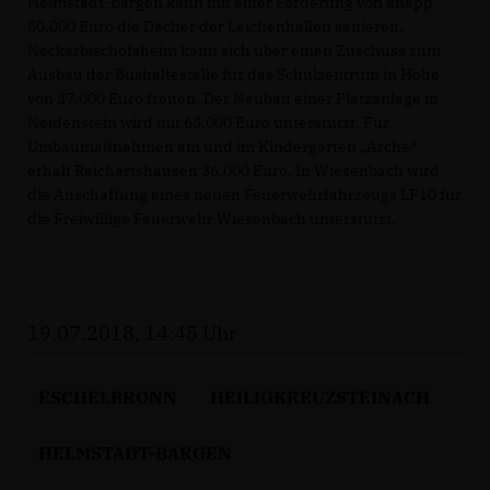
Helmstadt-Bargen kann mit einer Förderung von knapp
50.000 Euro die Dächer der Leichenhallen sanieren.
Neckarbischofsheim kann sich über einen Zuschuss zum
Ausbau der Bushaltestelle für das Schulzentrum in Höhe
von 37.000 Euro freuen. Der Neubau einer Platzanlage in
Neidenstein wird mit 63.000 Euro unterstützt. Für
Umbaumaßnahmen am und im Kindergarten „Arche“
erhält Reichartshausen 36.000 Euro. In Wiesenbach wird
die Anschaffung eines neuen Feuerwehrfahrzeugs LF10 für
die Freiwillige Feuerwehr Wiesenbach unterstützt.
19.07.2018, 14:45 Uhr
ESCHELBRONN
HEILIGKREUZSTEINACH
HELMSTADT-BARGEN