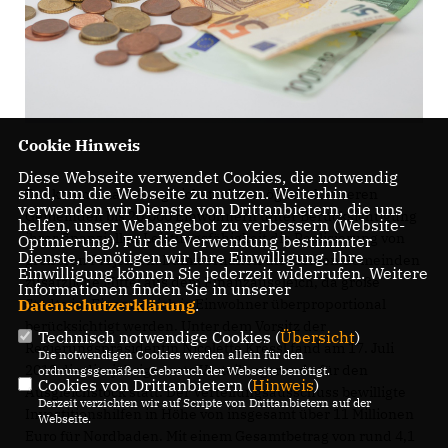
Cookie Hinweis
Diese Webseite verwendet Cookies, die notwendig
sind, um die Webseite zu nutzen. Weiterhin
Der kommunale Ausgleichstock ermöglicht kleineren
verwenden wir Dienste von Drittanbietern, die uns
Gemeinden bis 20.000 Einwohnern unter Berücksichtigung
helfen, unser Webangebot zu verbessern (Website-
ihrer finanziellen Leistungsfähigkeit die Realisierung von
Optmierung). Für die Verwendung bestimmter
Dienste, benötigen wir Ihre Einwilligung. Ihre
größeren Projekten. Damit erhalten die kleinen Gemeinden
Einwilligung können Sie jederzeit widerrufen. Weitere
zusätzliche Mittel aus dem Finanzausgleich, da große
Informationen finden Sie in unserer
Datenschutzerklärung
.
Städte im Finanzgleich je Einwohner überproportional
berücksichtigt werden. Unter dem Vorsitz der
Technisch notwendige Cookies (
Übersicht
)
Regierungspräsidentin Nicolette Kressl fand am 17. Juli
Die notwendigen Cookies werden allein für den
2018 die diesjährige erste Verteilungsrunde für den
ordnungsgemäßen Gebrauch der Webseite benötigt.
Cookies von Drittanbietern (
Hinweis
)
Ausgleichstock statt. Der Verteilungsausschuss bewilligte
Derzeit verzichten wir auf Scripte von Drittanbietern auf der
Investitionshilfen in Höhe von insgesamt über 11 Millionen
Webseite.
Euro für Nordbaden. Mit einem Gesamtbetrag von rund 4,1