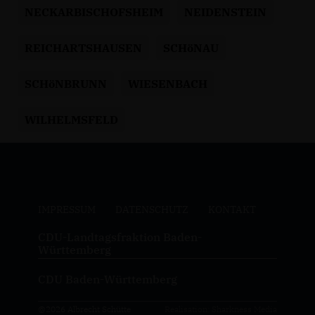
NECKARBISCHOFSHEIM
NEIDENSTEIN
REICHARTSHAUSEN
SCHöNAU
SCHöNBRUNN
WIESENBACH
WILHELMSFELD
IMPRESSUM
DATENSCHUTZ
KONTAKT
CDU-Landtagsfraktion Baden-
Württemberg
CDU Baden-Württemberg
@2026 Albrecht Schütte
Realisation: Sharkness Media