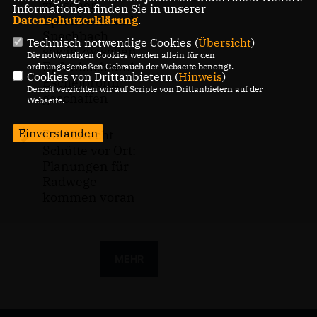
zwischen
Informationen finden Sie in unserer
Epfenbach und
Datenschutzerklärung
.
Spechbach
Technisch notwendige Cookies (
Übersicht
)
sowie zwischen
Die notwendigen Cookies werden allein für den
Epfenbach und
ordnungsgemäßen Gebrauch der Webseite benötigt.
Cookies von Drittanbietern (
Hinweis
)
Eschelbronn
Derzeit verzichten wir auf Scripte von Drittanbietern auf der
geschaffen
Webseite.
Einverstanden
Dr. Albrecht
Schütte vor Ort:
Planungen für
Radwege
kommen voran
MEHR