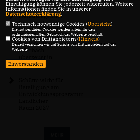
Einwilligung können Sie jederzeit widerrufen. Weitere
Informationen finden Sie in unserer
Datenschutzerklärung
.
Herausragender
Erfolg auf
Technisch notwendige Cookies (
Übersicht
)
Bundesebene:
Die notwendigen Cookies werden allein für den
ordnungsgemäßen Gebrauch der Webseite benötigt.
Schülerfirma der
Cookies von Drittanbietern (
Hinweis
)
Realschule
Derzeit verzichten wir auf Scripte von Drittanbietern auf der
Eberbach
Webseite.
überzeugt in
Köln
Einverstanden
Schütte wirbt für
Beteiligung am
Entwicklungsprogramm
Ländlicher
Raum 2027
MEHR