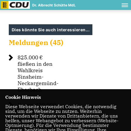
Dr. Albrecht Schütte MdL
Dies könnte Sie auch interessieren...
Meldungen (45)
825.000
fließen in den
Wahlkreis
Sinsheim-
Neckargemünd-
Eberbach
Cookie Hinweis
Knapp 420.000
Diese Webseite verwendet Cookies, die notwendig
Euro für
sind, um die Webseite zu nutzen. Weiterhin
verwenden wir Dienste von Drittanbietern, die uns
Projekte in
helfen, unser Webangebot zu verbessern (Website-
Epfenbach und
Optmierung). Für die Verwendung bestimmter
Dienste, benötigen wir Ihre Einwilligung. Ihre
Eschelbronn