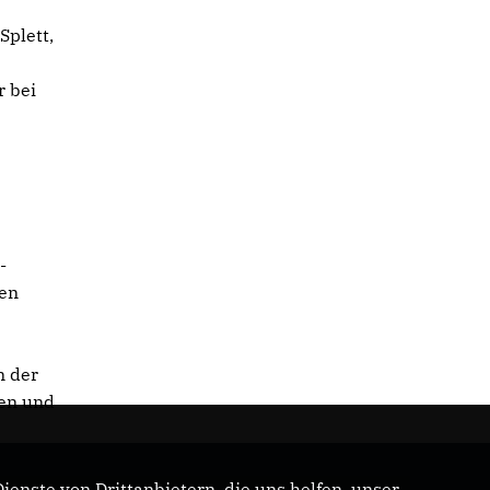
Splett,
r bei
-
hen
d
n der
nen und
enste von Drittanbietern, die uns helfen, unser