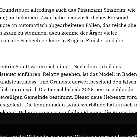
ue Grundsteuer allerdings auch das Finanzamt Sinsheim, wie 
lung mitbekamen. Zwar habe man zusätzliches Personal
uote an automatisch abgearbeiteten Fällen, das reiche abe
eien kaum zu stemmen, dazu komme der Ärger vieler
ten die Sachgebietsleiterin Brigitte Freisler und die
retärin Splett waren sich einig: „Nach dem Urteil des
teuer einführen. Relativ gesehen, ist das Modell in Baden
rundsteuermess- und Grundsteuerwertbescheid den falsc
tlich teurer wird. Die tatsächlich ab 2025 neu zu zahlende
jeweiligen Gemeinde bestimmt. Dieser neue Hebesatz wir
festgelegt. Die kommunalen Landesverbände hatten sich i
ekannt. Daher müssen wir auf allen Ebenen, die Bürgerin
nd, um die Webseite zu nutzen. Weiterhin verwenden wir Di