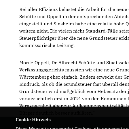
Bei aller Effizienz belastet die Arbeit für die ne
Schütte und Oppelt in der entsprechenden Abtei
eingestellt und Sinsheim habe eine relativ hohe Q
weitem nicht. Die vielen nicht Standard-Fälle s
Steuerpflichtiger über die neue Grundsteuer erklär
kommissarische Leitung.
Moritz Oppelt, Dr. Albrecht Schütte und Staatssek
Verfassungsgerichts mussten wir eine neue Grunds
Württemberg eher einfach. Zudem erweckt der G
Eindruck, als ob die Grundsteuer fast überall deu
Grundsteuer wird maßgeblich vom Hebesatz der 
voraussichtlich erst in 2024 von den Kommunen 
Vergangenheit aber zur Aufkommensneutralität b
Bürger deutlich besser aufklären.“
Cookie Hinweis
Diese Webseite verwendet Cookies, die notwendig si