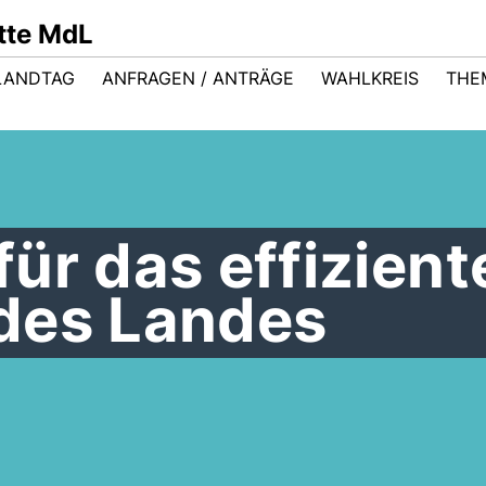
ütte MdL
LANDTAG
ANFRAGEN / ANTRÄGE
WAHLKREIS
THE
ür das effizient
des Landes