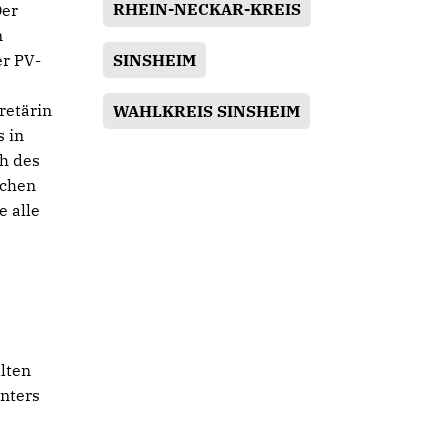
RHEIN-NECKAR-KREIS
Der
n
SINSHEIM
er PV-
retärin
WAHLKREIS SINSHEIM
s in
h des
ichen
 alle
lten
enters