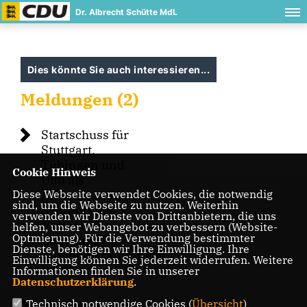
Dr. Albrecht Schütte MdL
Dies könnte Sie auch interessieren...
Meldungen (2)
Startschuss für
Stuttgart,
Tübingen und
Cookie Hinweis
Ulm als
Diese Webseite verwendet Cookies, die notwendig
gemeinsamer
sind, um die Webseite zu nutzen. Weiterhin
Standort des
verwenden wir Dienste von Drittanbietern, die uns
Nationalen
helfen, unser Webangebot zu verbessern (Website-
Optmierung). Für die Verwendung bestimmter
Centrums für
Dienste, benötigen wir Ihre Einwilligung. Ihre
Tumorerkrankungen
Einwilligung können Sie jederzeit widerrufen. Weitere
(NCT)
Informationen finden Sie in unserer
Datenschutzerklärung
.
Technisch notwendige Cookies (
Übersicht
)
AK Wissenschaft