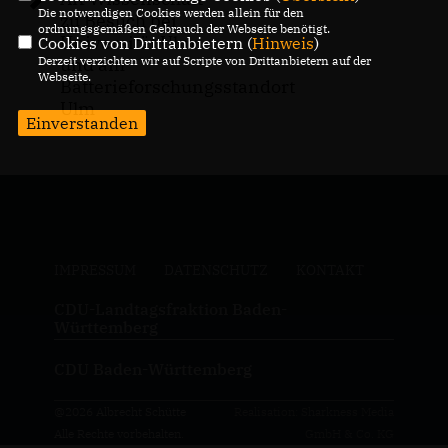
Die notwendigen Cookies werden allein für den
zu Besuch bei
ordnungsgemäßen Gebrauch der Webseite benötigt.
Universität Ulm
Cookies von Drittanbietern (
Hinweis
)
Derzeit verzichten wir auf Scripte von Drittanbietern auf der
und am
Webseite.
Batterieforschungsstandort
Ulm
Einverstanden
IMPRESSUM
DATENSCHUTZ
KONTAKT
CDU-Landtagsfraktion Baden-
Württemberg
CDU Baden-Württemberg
@2026 Albrecht Schütte
Realisation: Sharkness Media
Alle Rechte vorbehalten.
GmbH & Co. KG