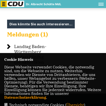
Dr. Albrecht Schütte MdL
Dies könnte Sie auch interessieren...
Meldungen (1)
Landtag Baden-
Württemberg
fördert künftig
Cookie Hinweis
die Aktivitäten
Diese Webseite verwendet Cookies, die notwendig
des Institut
sind, um die Webseite zu nutzen. Weiterhin
Français
verwenden wir Dienste von Drittanbietern, die uns
Mannheim
helfen, unser Webangebot zu verbessern (Website-
Optmierung). Für die Verwendung bestimmter
Dienste, benötigen wir Ihre Einwilligung. Ihre
Einwilligung können Sie jederzeit widerrufen. Weitere
Informationen finden Sie in unserer
Datenschutzerklärung
.
Technisch notwendige Cookies (
Übersicht
)