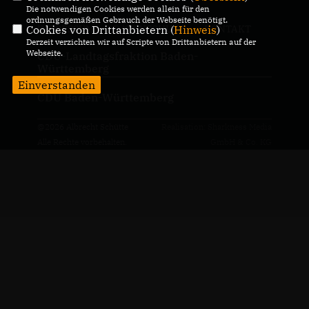
Die notwendigen Cookies werden allein für den
ordnungsgemäßen Gebrauch der Webseite benötigt.
Cookies von Drittanbietern (
Hinweis
)
IMPRESSUM
DATENSCHUTZ
KONTAKT
Derzeit verzichten wir auf Scripte von Drittanbietern auf der
Webseite.
CDU-Landtagsfraktion Baden-
Württemberg
Einverstanden
CDU Baden-Württemberg
@2026 Albrecht Schütte
Realisation: Sharkness Media
Alle Rechte vorbehalten.
GmbH & Co. KG