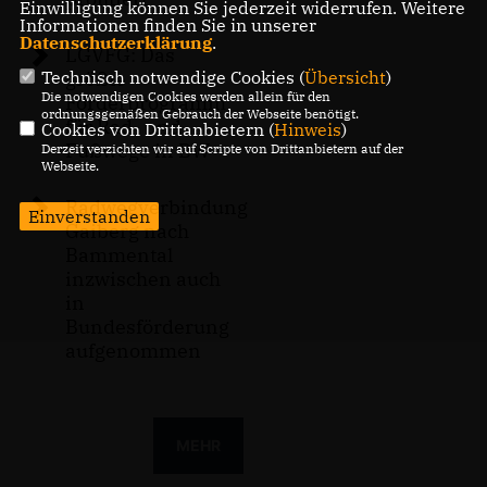
Einwilligung können Sie jederzeit widerrufen. Weitere
Informationen finden Sie in unserer
Datenschutzerklärung
.
LGVFG: Das
Technisch notwendige Cookies (
Übersicht
)
größte
Die notwendigen Cookies werden allein für den
Förderprogramm
ordnungsgemäßen Gebrauch der Webseite benötigt.
für Rad- und
Cookies von Drittanbietern (
Hinweis
)
Fußwege in BW
Derzeit verzichten wir auf Scripte von Drittanbietern auf der
Webseite.
Radwegverbindung
Einverstanden
Gaiberg nach
Bammental
inzwischen auch
in
Bundesförderung
aufgenommen
MEHR