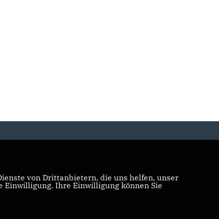
enste von Drittanbietern, die uns helfen, unser
Einwilligung. Ihre Einwilligung können Sie
Realisation: Sharkness Media GmbH & Co. KG