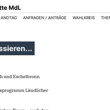
ütte MdL
LANDTAG
ANFRAGEN / ANTRÄGE
WAHLKREIS
THE
sieren...
ch und Eschelbronn
ngsprogramm Ländlicher