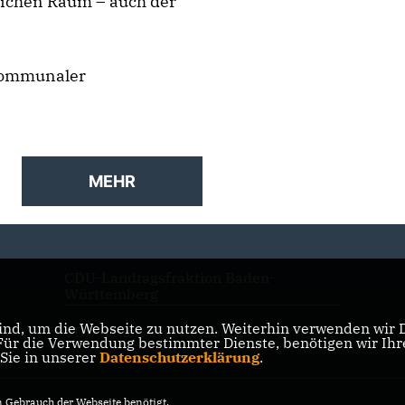
dlichen Raum – auch der
 kommunaler
MEHR
CDU-Landtagsfraktion Baden-
Württemberg
nd, um die Webseite zu nutzen. Weiterhin verwenden wir Di
CDU Baden-Württemberg
r die Verwendung bestimmter Dienste, benötigen wir Ihre 
 Sie in unserer
Datenschutzerklärung
.
Gebrauch der Webseite benötigt.