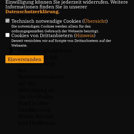
Einwilligung können Sie jederzeit widerrufen. Weitere
Informationen finden Sie in unserer
Gültigkeit der
Datenschutzerklärung
.
BahnCard 100
Technisch notwendige Cookies (
Übersicht
)
im ÖPNV in
Die notwendigen Cookies werden allein für den
Baden-
ordnungsgemäßen Gebrauch der Webseite benötigt.
Württemberg
Cookies von Drittanbietern (
Hinweis
)
Derzeit verzichten wir auf Scripte von Drittanbietern auf der
Webseite.
Fördermöglichkeiten
im Rahmen der
Einverstanden
Reaktivierung
der
Krebsbachtalbahn
mit der
Anbindung an
die Stadtbahn
Nord in den
Landkreisen
Rhein-Neckar
und Heilbronn