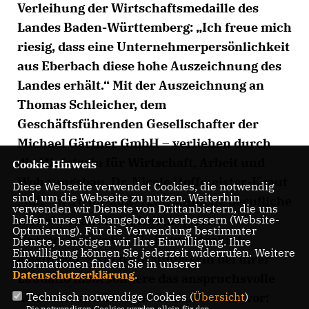
Verleihung der Wirtschaftsmedaille des
Landes Baden-Württemberg: „Ich freue mich
riesig, dass eine Unternehmerpersönlichkeit
aus Eberbach diese hohe Auszeichnung des
Landes erhält.“ Mit der Auszeichnung an
Thomas Schleicher, dem
Geschäftsführenden Gesellschafter der
Michael Gärtner GmbH – verliehen durch
die Ministerin für Wirtschaft, Arbeit und
Cookie Hinweis
Wohnungsbau, Dr. Nicole Hoffmeister-Kraut
Diese Webseite verwendet Cookies, die notwendig
sind, um die Webseite zu nutzen. Weiterhin
MdL – wird die außergewöhnliche berufliche
verwenden wir Dienste von Drittanbietern, die uns
helfen, unser Webangebot zu verbessern (Website-
und ehrenamtliche Leistung des
Optmierung). Für die Verwendung bestimmter
Unternehmers für die Bauwirtschaft
Dienste, benötigen wir Ihre Einwilligung. Ihre
Einwilligung können Sie jederzeit widerrufen. Weitere
gewürdigt. So hob die Ministerin bei ihrer
Informationen finden Sie in unserer
Datenschutzerklärung
.
Laudatio insbesondere das anspruchsvolle
Technisch notwendige Cookies (
Übersicht
)
Leitmotiv von Thomas Schleicher hervor:
Die notwendigen Cookies werden allein für den