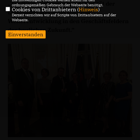
Tradition, Erfahrung und Qualität der
ordnungsgemäßen Gebrauch der Webseite benötigt.
Cookies von Drittanbietern (
Hinweis
)
Leistungen sowie die ständige
Derzeit verzichten wir auf Scripte von Drittanbietern auf der
Webseite.
Weiterentwicklung in den Geschäftsfeldern
der baulichen Zukunft.“
Einverstanden