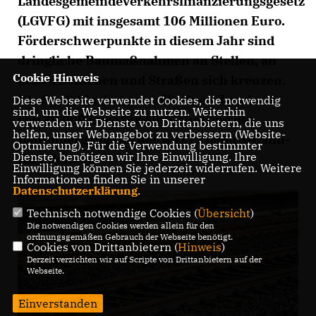
Landesgemeindeverkehrsfinanzierungsgesetz
(LGVFG) mit insgesamt 106 Millionen Euro.
Förderschwerpunkte in diesem Jahr sind
dringliche Baumaßnahmen an Stellen, an
Cookie Hinweis
denen Schienen und Straßen sich kreuzen.
Die Stadt Sinsheim erhält einen Zuschuss
Diese Webseite verwendet Cookies, die notwendig
sind, um die Webseite zu nutzen. Weiterhin
von 29.000 Euro für die Sicherung des
verwenden wir Dienste von Drittanbietern, die uns
helfen, unser Webangebot zu verbessern (Website-
Bahnübergangs an der K4277 beim S-Bahn-
Optmierung). Für die Verwendung bestimmter
Dienste, benötigen wir Ihre Einwilligung. Ihre
Halt Reihen.
Einwilligung können Sie jederzeit widerrufen. Weitere
Informationen finden Sie in unserer
Datenschutzerklärung
.
Technisch notwendige Cookies (
Übersicht
)
Die notwendigen Cookies werden allein für den
ordnungsgemäßen Gebrauch der Webseite benötigt.
Cookies von Drittanbietern (
Hinweis
)
Derzeit verzichten wir auf Scripte von Drittanbietern auf der
Webseite.
Einverstanden