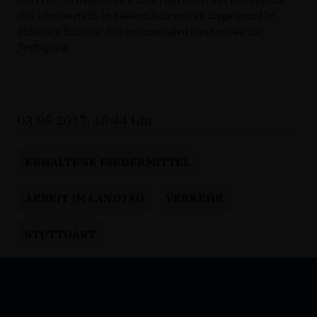
(LGVFG). Es handelt sich dabei um Mittel des Bundes, die
das Land verteilt. In diesem Jahr stehen insgesamt 106
Millionen Euro für den kommunalen Straßenbau zur
Verfügung.
03.05.2017, 15:44 Uhr
ERHALTENE FöRDERMITTEL
ARBEIT IM LANDTAG
VERKEHR
STUTTGART