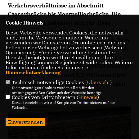
Verkehrsverhältnisse im Abschnitt
Czernybrücke bis Montpellierbrücke. Die
Gesamtkosten belaufen sich für diese
Cookie Hinweis
Maßnahme auf 9,4 Millionen Euro. Rund 4,2
Diese Webseite verwendet Cookies, die notwendig
sind, um die Webseite zu nutzen. Weiterhin
Millionen Euro stehen vom Land bereit. Zum
verwenden wir Dienste von Drittanbietern, die uns
helfen, unser Webangebot zu verbessern (Website-
anderen für ein weiteres Projekt, bei der ein
Optmierung). Für die Verwendung bestimmter
Engpass auf der Eppelheimer Straße über
Dienste, benötigen wir Ihre Einwilligung. Ihre
Einwilligung können Sie jederzeit widerrufen. Weitere
die A5 bei Heidelberg-Pfaffengrund beseitigt
Informationen finden Sie in unserer
Datenschutzerklärung
.
wird. Dafür stehen rund 1,3 Millionen Euro
Technisch notwendige Cookies (
Übersicht
)
zur Verfügung. Die Gesamtkosten betragen
Die notwendigen Cookies werden allein für den
rund 15 Millionen Euro.
ordnungsgemäßen Gebrauch der Webseite benötigt.
Cookies von Drittanbietern (
Hinweis
)
Derzeit verzichten wir auf Scripte von Drittanbietern auf der
Webseite.
Einverstanden